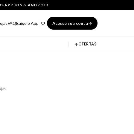
ÇO
·
APP IOS & ANDROID
ojas
FAQ
Baixe o App
Acesse sua conta
OFERTAS
jas.