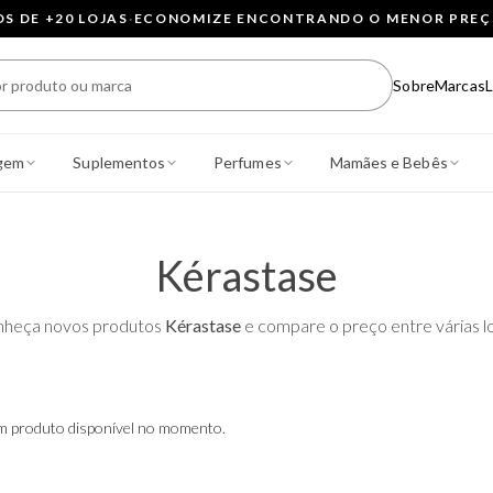
 DE +20 LOJAS
·
ECONOMIZE ENCONTRANDO O MENOR PRE
Sobre
Marcas
L
gem
Suplementos
Perfumes
Mamães e Bebês
Kérastase
heça novos produtos
Kérastase
e compare o preço entre várias lo
 produto disponível no momento.