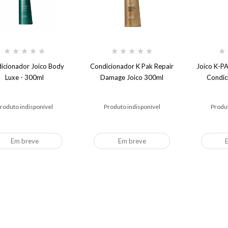
★
★
★
★
★
★
★
★
★
★
★
icionador Joico Body
Condicionador K Pak Repair
Joico K-P
Luxe - 300ml
Damage Joico 300ml
Condic
roduto indisponível
Produto indisponível
Produt
Em breve
Em breve