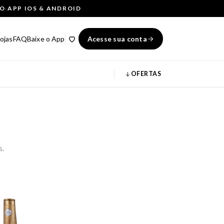
ÇO
·
APP IOS & ANDROID
ojas
FAQ
Baixe o App
Acesse sua conta
OFERTAS
s.