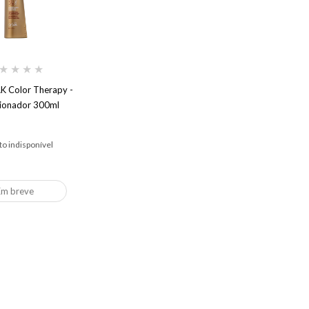
★
★
★
★
AK Color Therapy -
ionador 300ml
o indisponível
Em breve