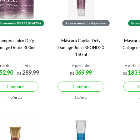
Economize R$ 137,09 (47%)
Apenas uma loja disponível
Econo
hampoo Joico Defy
Máscara Capilar Defy
Máscara 
mage Detox 300ml
Damage Joico KBOND20
Collagen 
150ml
rtir de:
Até:
A partir de:
A partir d
52,90
289,99
369,99
183,
R$
R$
R$
Compare
Compare
4 ofertas
1 oferta