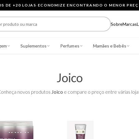
 DE +20 LOJAS
·
ECONOMIZE ENCONTRANDO O MENOR PRE
Sobre
Marcas
L
gem
Suplementos
Perfumes
Mamães e Bebês
Joico
onheça novos produtos
Joico
e compare o preço entre várias loja