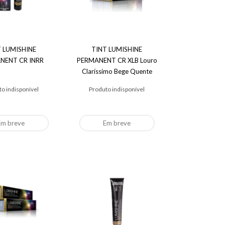
T LUMISHINE
TINT LUMISHINE
NENT CR INRR
PERMANENT CR XLB Louro
Claríssimo Bege Quente
o indisponível
Produto indisponível
Em breve
Em breve