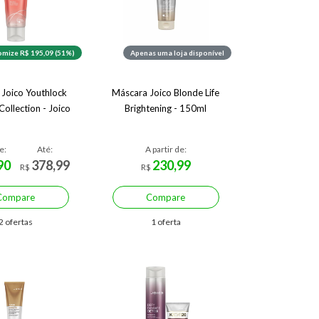
mize R$ 195,09 (51%)
Apenas uma loja disponível
Joico Youthlock
Máscara Joico Blonde Life
Collection - Joico
Brightening - 150ml
e:
Até:
A partir de:
90
378,99
230,99
R$
R$
Compare
Compare
2 ofertas
1 oferta