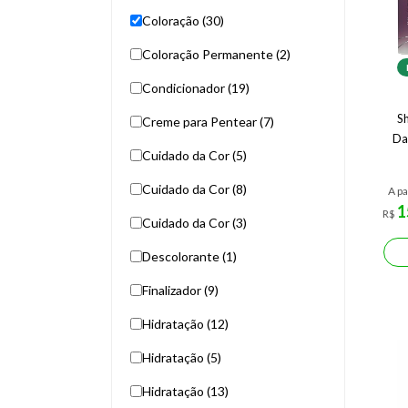
Coloração (30)
Coloração Permanente (2)
Condicionador (19)
S
Creme para Pentear (7)
Da
Cuidado da Cor (5)
Cuidado da Cor (8)
A pa
1
R$
Cuidado da Cor (3)
Descolorante (1)
Finalizador (9)
Hidratação (12)
Hidratação (5)
Hidratação (13)