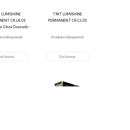
T LUMISHINE
TINT LUMISHINE
ENT CR L8.01
PERMANENT CR L5.01
ro Cinza Dourado -
Joico
o indisponível
Produto indisponível
Em breve
Em breve