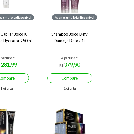
s uma loja disponível
Apenas uma loja disponível
Capilar Joico K-
Shampoo Joico Defy
se Hydrator 250ml
Damage Detox 1L
 partir de:
A partir de:
281,99
379,90
$
R$
Compare
Compare
1 oferta
1 oferta