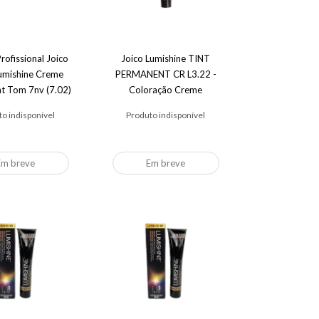
rofissional Joico
Joico Lumishine TINT
umishine Creme
PERMANENT CR L3.22 -
t Tom 7nv (7.02)
Coloração Creme
io Natural Violeta
Permanente 74ml
o indisponível
Produto indisponível
Em breve
Em breve