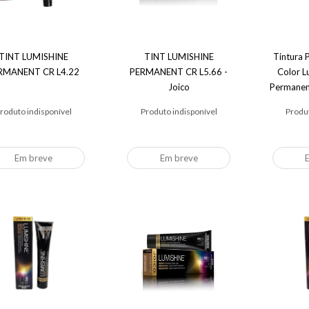
TINT LUMISHINE
TINT LUMISHINE
Tintura P
RMANENT CR L4.22
PERMANENT CR L5.66 -
Color L
Joico
Permanen
Louro Méd
roduto indisponível
Produto indisponível
Produt
Em breve
Em breve