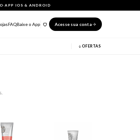
ÇO
·
APP IOS & ANDROID
ojas
FAQ
Baixe o App
Acesse sua conta
OFERTAS
s.