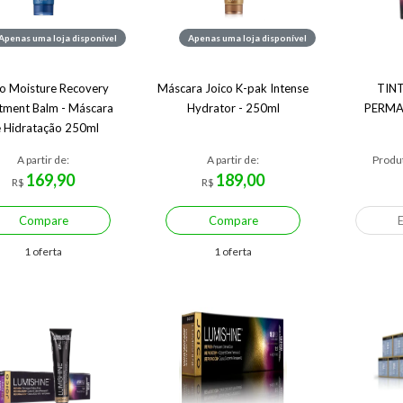
Apenas uma loja disponível
Apenas uma loja disponível
co Moisture Recovery
Máscara Joico K-pak Intense
TIN
tment Balm - Máscara
Hydrator - 250ml
PERMA
 Hidratação 250ml
A partir de:
A partir de:
Produt
169,90
189,00
R$
R$
Compare
Compare
1 oferta
1 oferta