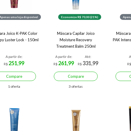
Apenas uma loja disponível
Economize R$ 70,00 (21%)
Apena
ara Joico K-PAK Color
Máscara Capilar Joico
Máscara 
py Luster Lock - 150ml
Moisture Recovery
PAK Inten
Treatment Balm 250ml
A partir de:
A partir de:
Até:
A
251,99
261,99
331,99
R$
R$
R$
R
Compare
Compare
1 oferta
3 ofertas