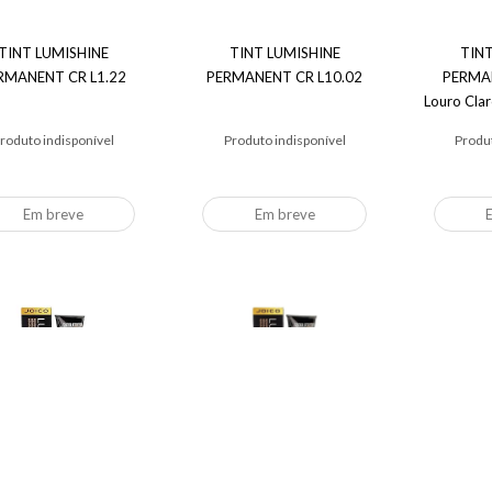
TINT LUMISHINE
TINT LUMISHINE
TIN
RMANENT CR L1.22
PERMANENT CR L10.02
PERMAN
Louro Cla
roduto indisponível
Produto indisponível
Produt
Em breve
Em breve