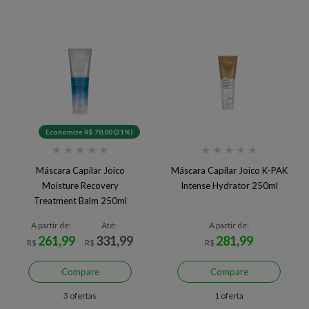
Economize R$ 70,00 (21%)
★
★
★
★
★
★
★
★
★
★
Máscara Capilar Joico
Máscara Capilar Joico K-PAK
Moisture Recovery
Intense Hydrator 250ml
Treatment Balm 250ml
A partir de:
Até:
A partir de:
261,99
331,99
281,99
R$
R$
R$
Compare
Compare
3 ofertas
1 oferta