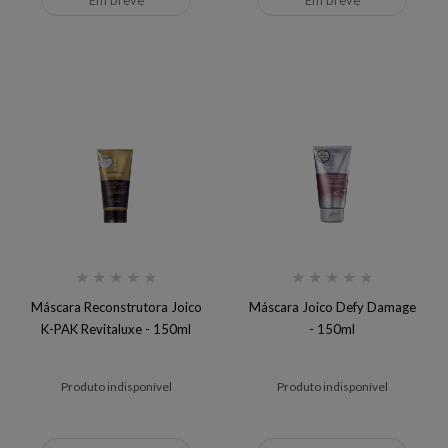
Em breve
Em breve
★
★
★
★
★
★
★
★
★
★
Máscara Reconstrutora Joico
Máscara Joico Defy Damage
K-PAK Revitaluxe - 150ml
- 150ml
Produto indisponível
Produto indisponível