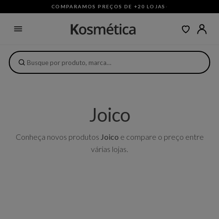
COMPARAMOS PREÇOS DE +20 LOJAS
·
Joico
Conheça novos produtos
Joico
e compare o preço entre
várias lojas.