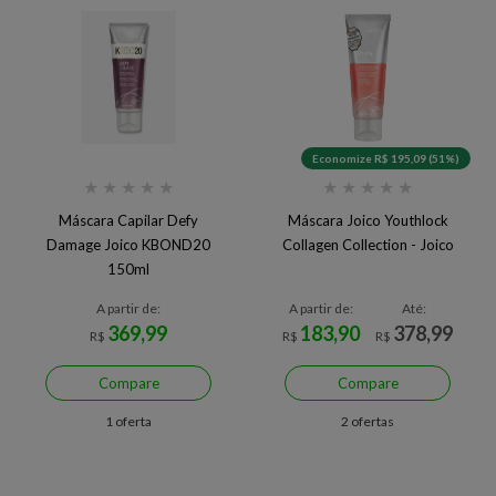
Economize R$ 195,09 (51%)
★
★
★
★
★
★
★
★
★
★
Máscara Capilar Defy
Máscara Joico Youthlock
Damage Joico KBOND20
Collagen Collection - Joico
150ml
A partir de:
A partir de:
Até:
369,99
183,90
378,99
R$
R$
R$
Compare
Compare
1 oferta
2 ofertas