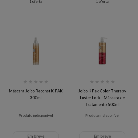
1 oferta
1 oferta
★
★
★
★
★
★
★
★
★
★
Máscara Joico Reconst K-PAK
Joico K Pak Color Therapy
300ml
Luster Lock - Máscara de
Tratamento 500ml
Produto indisponível
Produto indisponível
Em breve
Em breve