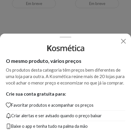
Em breve
Em breve
O mesmo produto, vários preços
Os produtos desta categoria têm preços bem diferentes de
uma loja para outra. A Kosmética reúne mais de 20 lojas para
você achar o menor preço e economizar no que já ia comprar.
Joico K-PAK Revitaluxe -
Máscara de Nutrição 480ml
Crie sua conta gratuita para:
Favoritar produtos e acompanhar os preços
Produto indisponível
Criar alertas e ser avisado quando o preço baixar
Baixe o app e tenha tudo na palma da mão
Em breve