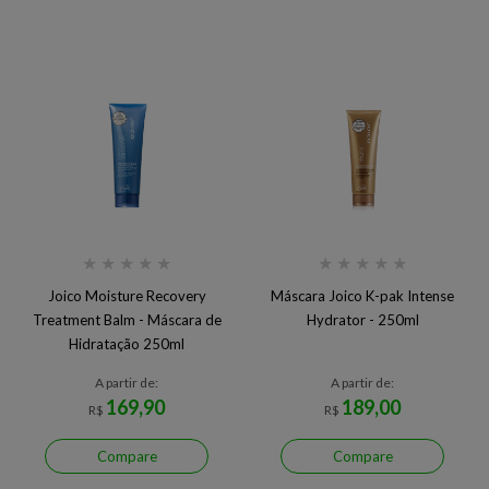
★
★
★
★
★
★
★
★
★
★
Joico Moisture Recovery
Máscara Joico K-pak Intense
Treatment Balm - Máscara de
Hydrator - 250ml
Hidratação 250ml
A partir de:
A partir de:
169,90
189,00
R$
R$
Compare
Compare