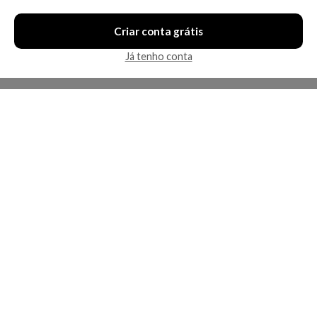
Criar conta grátis
Já tenho conta
A Kosmética
Redes Sociais
Baixe o App