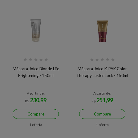
★
★
★
★
★
★
★
★
★
★
Máscara Joico Blonde Life
Máscara Joico K-PAK Color
Brightening - 150ml
Therapy Luster Lock - 150ml
A partir de:
A partir de:
230,99
251,99
R$
R$
Compare
Compare
1 oferta
1 oferta