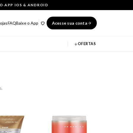
ÇO
·
APP IOS & ANDROID
ojas
FAQ
Baixe o App
Acesse sua conta
OFERTAS
s.