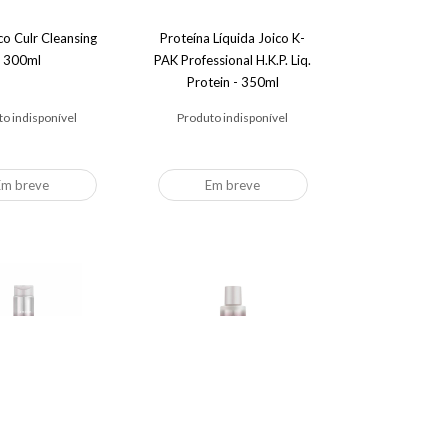
co Culr Cleansing
Proteína Líquida Joico K-
300ml
PAK Professional H.K.P. Liq.
Protein - 350ml
o indisponível
Produto indisponível
Em breve
Em breve
oo Joico Defy
Shampoo Joico Defy
otective - 300ml
Damage Protective - 50ml