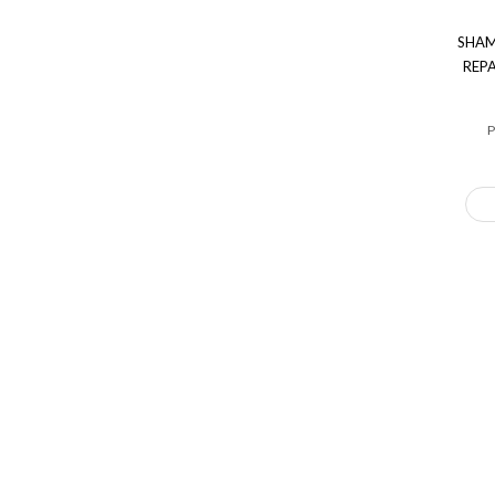
SHAM
REP
P
Gloss