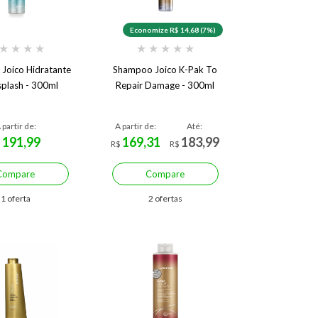
Economize R$ 14,68 (7%)
★
★
★
★
★
★
★
★
★
Joico Hidratante
Shampoo Joico K-Pak To
plash - 300ml
Repair Damage - 300ml
 partir de:
A partir de:
Até:
191,99
169,31
183,99
$
R$
R$
Compare
Compare
1 oferta
2 ofertas