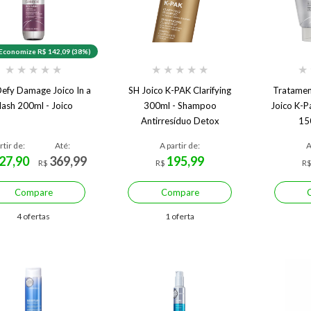
Economize R$ 142,09 (38%)
★
★
★
★
★
★
★
★
★
★
★
Defy Damage Joico In a
SH Joico K-PAK Clarifying
Tratamen
lash 200ml - Joico
300ml - Shampoo
Joico K-P
Antirresíduo Detox
15
rtir de:
Até:
A partir de:
A
27,90
369,99
195,99
R$
R$
R
Compare
Compare
4 ofertas
1 oferta