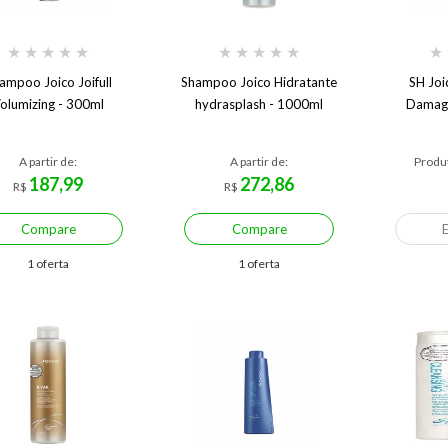
★
★
★
★
★
★
★
★
★
★
★
ampoo Joico Joifull
Shampoo Joico Hidratante
SH Joi
olumizing - 300ml
hydrasplash - 1000ml
Damage
A partir de:
A partir de:
Produt
187,99
272,86
R$
R$
Compare
Compare
1 oferta
1 oferta