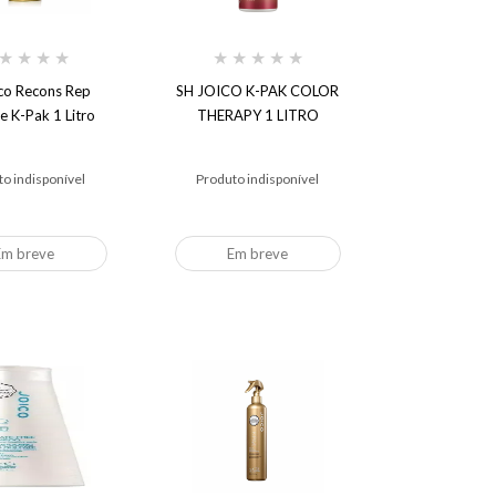
★
★
★
★
★
★
★
★
★
co Recons Rep
SH JOICO K-PAK COLOR
 K-Pak 1 Litro
THERAPY 1 LITRO
o indisponível
Produto indisponível
Em breve
Em breve