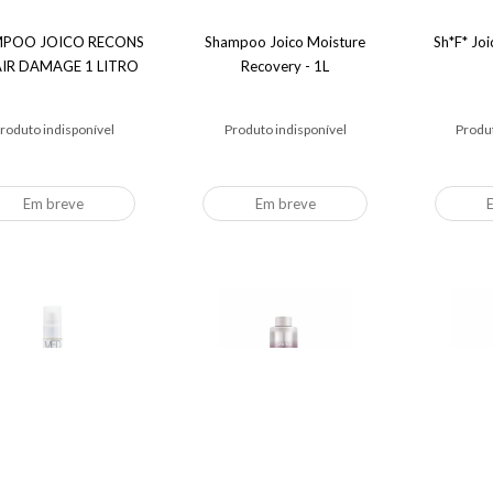
POO JOICO RECONS
Shampoo Joico Moisture
Sh*F* Joi
AIR DAMAGE 1 LITRO
Recovery - 1L
roduto indisponível
Produto indisponível
Produt
Em breve
Em breve
 Joico Equal Shine 55g
Shampoo Joico Defy
Shamp
Damage Protective -
Damage Pr