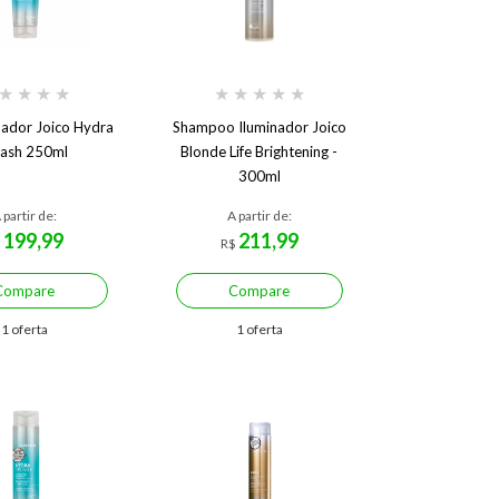
★
★
★
★
★
★
★
★
★
ador Joico Hydra
Shampoo Iluminador Joico
lash 250ml
Blonde Life Brightening -
300ml
 partir de:
A partir de:
199,99
211,99
$
R$
Compare
Compare
1 oferta
1 oferta