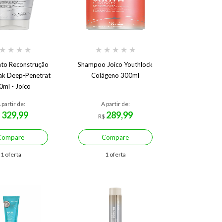
★
★
★
★
★
★
★
★
★
to Reconstrução
Shampoo Joico Youthlock
ak Deep-Penetrat
Colágeno 300ml
0ml - Joico
 partir de:
A partir de:
329,99
289,99
$
R$
Compare
Compare
1 oferta
1 oferta