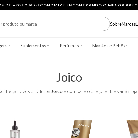
 DE +20 LOJAS
·
ECONOMIZE ENCONTRANDO O MENOR PRE
Sobre
Marcas
L
gem
Suplementos
Perfumes
Mamães e Bebês
Joico
onheça novos produtos
Joico
e compare o preço entre várias loja