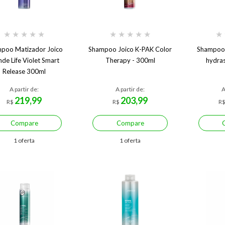
★
★
★
★
★
★
★
★
★
★
★
poo Matizador Joico
Shampoo Joico K-PAK Color
Shampoo 
nde Life Violet Smart
Therapy - 300ml
hydras
Release 300ml
A partir de:
A partir de:
A
219,99
203,99
R$
R$
R
Compare
Compare
1 oferta
1 oferta