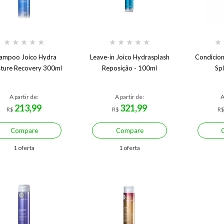
★
★
★
★
★
★
★
★
★
★
★
ampoo Joico Hydra
Leave-in Joico Hydrasplash
Condicion
ture Recovery 300ml
Reposição - 100ml
Sp
A partir de:
A partir de:
A
213,99
321,99
R$
R$
R
Compare
Compare
1 oferta
1 oferta