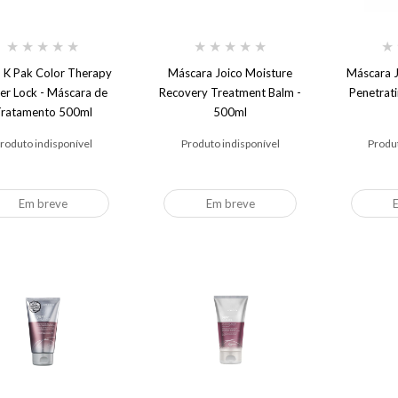
★
★
★
★
★
★
★
★
★
★
★
o K Pak Color Therapy
Máscara Joico Moisture
Máscara 
ter Lock - Máscara de
Recovery Treatment Balm -
Penetrat
ratamento 500ml
500ml
roduto indisponível
Produto indisponível
Produt
Em breve
Em breve