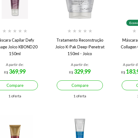
Econo
★
★
★
★
★
★
★
★
★
★
★
scara Capilar Defy
Tratamento Reconstrução
Máscara 
age Joico KBOND20
Joico K-Pak Deep-Penetrat
Collagen 
150ml
150ml - Joico
A partir de:
A partir de:
A partir d
369,99
329,99
183,
R$
R$
R$
Compare
Compare
1 oferta
1 oferta