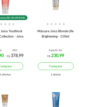
mize R$ 195,09 (51%)
★
★
★
★
★
★
★
★
★
Joico Youthlock
Máscara Joico Blonde Life
Collection - Joico
Brightening - 150ml
e:
Até:
A partir de:
90
378,99
230,99
R$
R$
Compare
Compare
2 ofertas
1 oferta