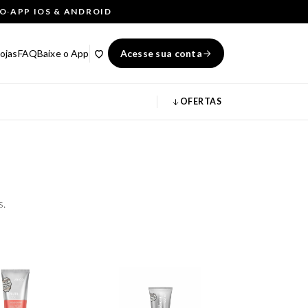
ÇO
·
APP IOS & ANDROID
ojas
FAQ
Baixe o App
Acesse sua conta
OFERTAS
s.