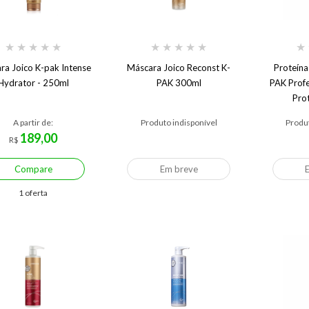
★
★
★
★
★
★
★
★
★
★
★
ra Joico K-pak Intense
Máscara Joico Reconst K-
Proteína
Hydrator - 250ml
PAK 300ml
PAK Profes
Pro
A partir de:
Produto indisponível
Produt
189,00
R$
Compare
Em breve
1 oferta