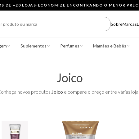
 DE +20 LOJAS
·
ECONOMIZE ENCONTRANDO O MENOR PRE
Sobre
Marcas
L
gem
Suplementos
Perfumes
Mamães e Bebês
Joico
onheça novos produtos
Joico
e compare o preço entre várias loja