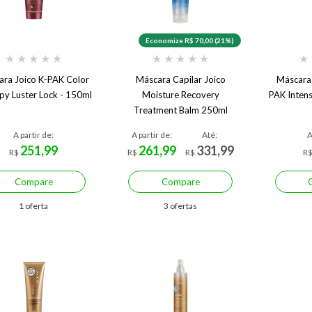
Economize R$ 70,00 (21%)
★
★
★
★
★
★
★
★
★
★
★
ara Joico K-PAK Color
Máscara Capilar Joico
Máscara 
py Luster Lock - 150ml
Moisture Recovery
PAK Inten
Treatment Balm 250ml
A partir de:
A partir de:
Até:
A
251,99
261,99
331,99
R$
R$
R$
R
Compare
Compare
1 oferta
3 ofertas