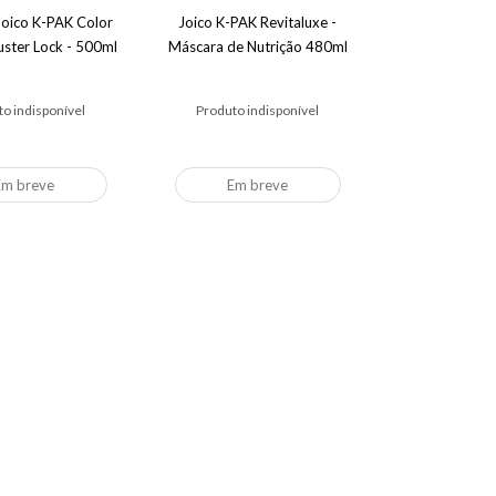
oico K-PAK Color
Joico K-PAK Revitaluxe -
uster Lock - 500ml
Máscara de Nutrição 480ml
o indisponível
Produto indisponível
Em breve
Em breve