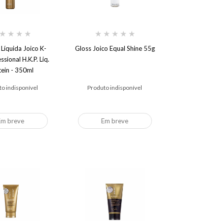
★
★
★
★
★
★
★
★
★
 Líquida Joico K-
Gloss Joico Equal Shine 55g
sional H.K.P. Liq.
tein - 350ml
o indisponível
Produto indisponível
Em breve
Em breve