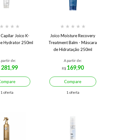
★
★
★
★
★
★
★
★
★
Capilar Joico K-
Joico Moisture Recovery
se Hydrator 250ml
Treatment Balm - Máscara
de Hidratação 250ml
 partir de:
A partir de:
281,99
169,90
$
R$
Compare
Compare
1 oferta
1 oferta