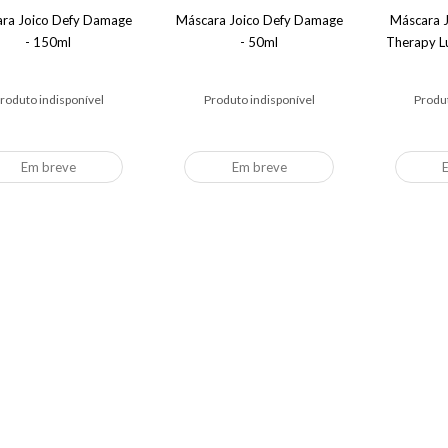
ra Joico Defy Damage
Máscara Joico Defy Damage
Máscara J
- 150ml
- 50ml
Therapy L
roduto indisponível
Produto indisponível
Produt
Em breve
Em breve