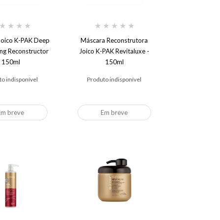
★
★
★
★
★
★
★
★
★
Joico K-PAK Deep
Máscara Reconstrutora
ing Reconstructor
Joico K-PAK Revitaluxe -
150ml
150ml
o indisponível
Produto indisponível
Em breve
Em breve