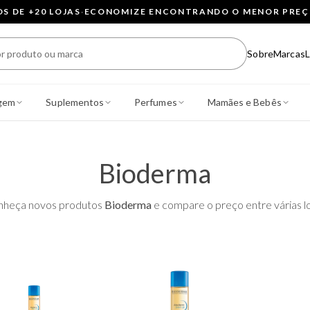
 DE +20 LOJAS
·
ECONOMIZE ENCONTRANDO O MENOR PRE
Sobre
Marcas
L
gem
Suplementos
Perfumes
Mamães e Bebês
Bioderma
nheça novos produtos
Bioderma
e compare o preço entre várias lo