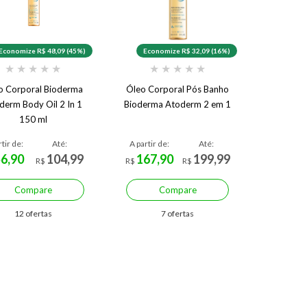
Economize R$ 48,09 (45%)
Economize R$ 32,09 (16%)
★
★
★
★
★
★
★
★
★
★
o Corporal Bioderma
Óleo Corporal Pós Banho
derm Body Oil 2 In 1
Bioderma Atoderm 2 em 1
150 ml
rtir de:
Até:
A partir de:
Até:
56,90
104,99
167,90
199,99
R$
R$
R$
Compare
Compare
12 ofertas
7 ofertas