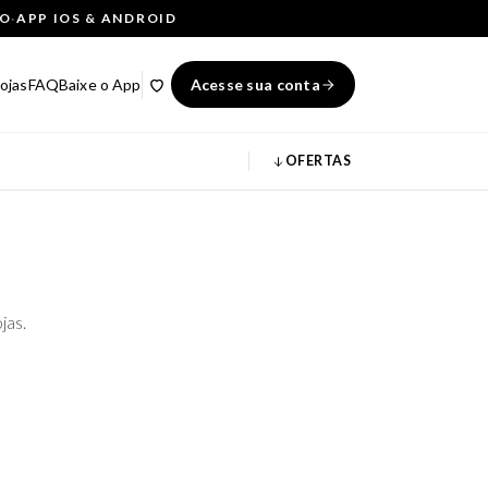
ÇO
·
APP IOS & ANDROID
ojas
FAQ
Baixe o App
Acesse sua conta
OFERTAS
jas.