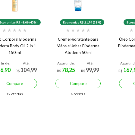
Economize R$ 48,09 (45%)
Economize R$ 21,74 (21%)
Econo
★
★
★
★
★
★
★
★
★
★
★
o Corporal Bioderma
Creme Hidratante para
Óleo Cor
derm Body Oil 2 In 1
Mãos e Unhas Bioderma
Bioderma
150 ml
Atoderm 50 ml
rtir de:
Até:
A partir de:
Até:
A partir d
56,90
104,99
78,25
99,99
167,
R$
R$
R$
R$
Compare
Compare
12 ofertas
6 ofertas