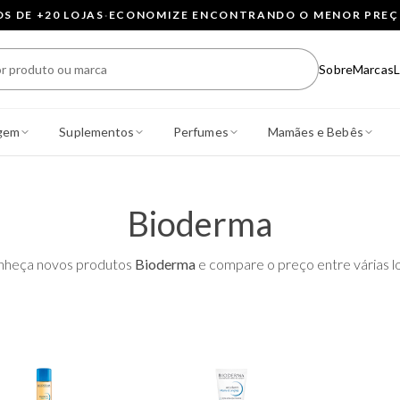
 DE +20 LOJAS
·
ECONOMIZE ENCONTRANDO O MENOR PRE
Sobre
Marcas
L
gem
Suplementos
Perfumes
Mamães e Bebês
Bioderma
nheça novos produtos
Bioderma
e compare o preço entre várias lo