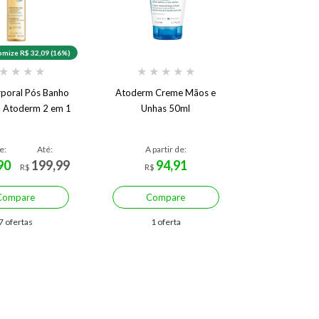
mize R$ 32,09 (16%)
★
★
★
★
★
★
★
★
★
poral Pós Banho
Atoderm Creme Mãos e
 Atoderm 2 em 1
Unhas 50ml
e:
Até:
A partir de:
90
199,99
94,91
R$
R$
Compare
Compare
7 ofertas
1 oferta