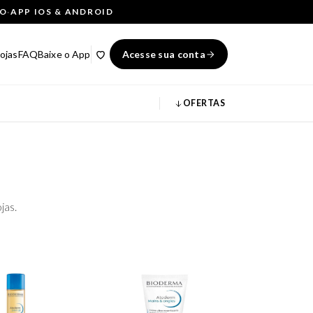
ÇO
·
APP IOS & ANDROID
ojas
FAQ
Baixe o App
Acesse sua conta
OFERTAS
jas.