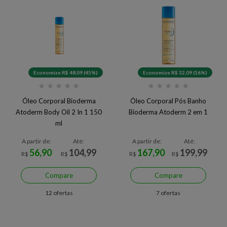
Economize R$ 48,09 (45%)
Economize R$ 32,09 (16%)
★
★
★
★
★
★
★
★
★
★
Óleo Corporal Bioderma
Óleo Corporal Pós Banho
Atoderm Body Oil 2 In 1 150
Bioderma Atoderm 2 em 1
ml
A partir de:
Até:
A partir de:
Até:
56,90
104,99
167,90
199,99
R$
R$
R$
R$
Compare
Compare
12 ofertas
7 ofertas