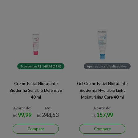
Economize R$ 148,54 (59%)
Apenas uma loja disponível
Creme Facial Hidratante
Gel Creme Facial Hidratante
Bioderma Sensibio Defensive
Bioderma Hydrabio Light
40 ml
Moisturising Care 40 ml
A partir de:
Até:
A partir de:
99,99
248,53
157,99
R$
R$
R$
Compare
Compare