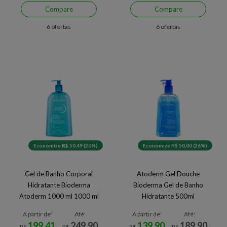
Compare
Compare
6 ofertas
6 ofertas
Economize R$ 50,49 (20%)
Economize R$ 50,00 (26%)
Gel de Banho Corporal
Atoderm Gel Douche
Hidratante Bioderma
Bioderma Gel de Banho
Atoderm 1000 ml 1000 ml
Hidratante 500ml
A partir de:
Até:
A partir de:
Até:
199,41
249,90
139,90
189,90
R$
R$
R$
R$