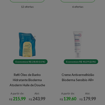
12 ofertas
6 ofertas
Economize R$ 28,00 (11%)
Economize R$ 40,39 (22%)
Refil Óleo de Banho
Creme Antivermelhidão
Hidratante Bioderma
Bioderma Sensibio AR+
Atoderm Huile de Douche
A partir de:
Até:
A partir de:
Até:
215,99
243,99
139,60
179,99
R$
R$
R$
R$