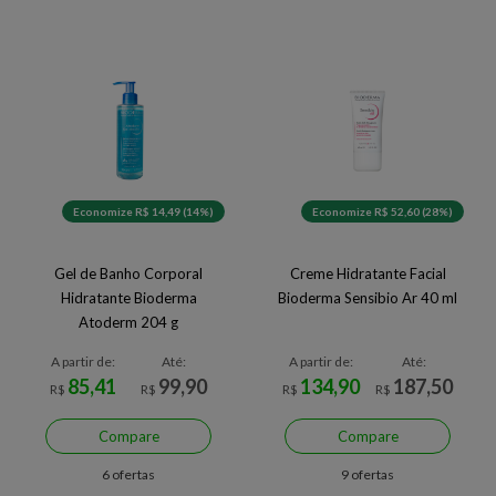
Economize R$ 14,49 (14%)
Economize R$ 52,60 (28%)
Gel de Banho Corporal
Creme Hidratante Facial
Hidratante Bioderma
Bioderma Sensibio Ar 40 ml
Atoderm 204 g
A partir de:
Até:
A partir de:
Até:
85,41
99,90
134,90
187,50
R$
R$
R$
R$
Compare
Compare
6 ofertas
9 ofertas