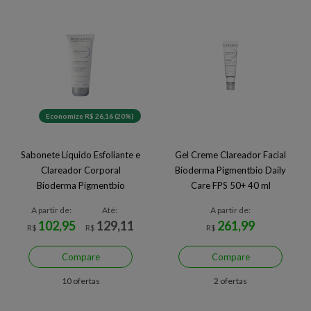
Economize R$ 26,16 (20%)
Sabonete Líquido Esfoliante e
Gel Creme Clareador Facial
Clareador Corporal
Bioderma Pigmentbio Daily
Bioderma Pigmentbio
Care FPS 50+ 40 ml
Foaming 200 ml
A partir de:
Até:
A partir de:
102,95
129,11
261,99
R$
R$
R$
Compare
Compare
10 ofertas
2 ofertas