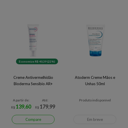
Economize R$ 40,39 (22%)
Creme Antivermelhidão
Atoderm Creme Mãos e
Bioderma Sensibio AR+
Unhas 50ml
A partir de:
Até:
Produto indisponível
139,60
179,99
R$
R$
Compare
Em breve