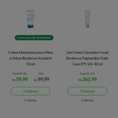
Economize R$ 40,00 (40%)
Creme Hidratante para Mãos
Gel Creme Clareador Facial
e Unhas Bioderma Atoderm
Bioderma Pigmentbio Daily
50 ml
Care FPS 50+ 40 ml
A partir de:
Até:
A partir de:
59,99
99,99
261,99
R$
R$
R$
Compare
Compare
5 ofertas
2 ofertas