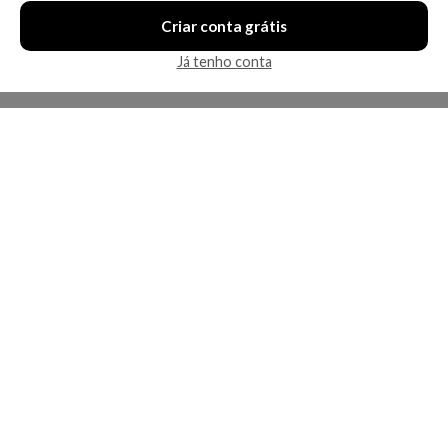
Criar conta grátis
Já tenho conta
A Kosmética
Redes Sociais
Baixe o App