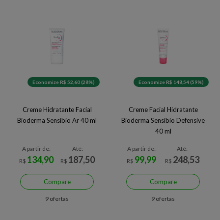
Economize R$ 52,60 (28%)
Economize R$ 148,54 (59%)
Creme Hidratante Facial
Creme Facial Hidratante
Bioderma Sensibio Ar 40 ml
Bioderma Sensibio Defensive
40 ml
A partir de:
Até:
A partir de:
Até:
134,90
187,50
99,99
248,53
R$
R$
R$
R$
Compare
Compare
9 ofertas
9 ofertas