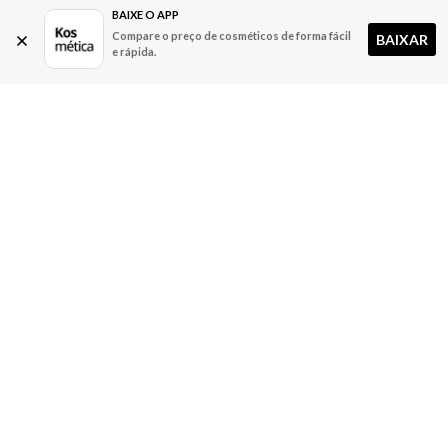
BAIXE O APP
Compare o preço de cosméticos de forma fácil
BAIXAR
e rápida.
A Kosmética
Redes Sociais
Baixe o App
Sobre nós