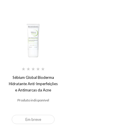
★
★
★
★
★
Sébium Global Bioderma
Hidratante Anti-Imperfeições
e Antimarcas da Acne
Produto indisponível
Em breve