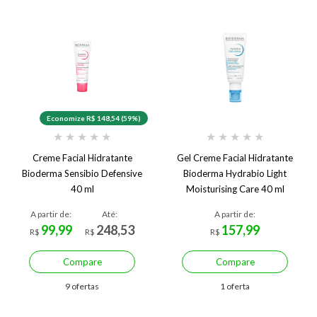
Economize R$ 148,54 (59%)
★
★
★
★
★
★
★
★
★
★
Creme Facial Hidratante
Gel Creme Facial Hidratante
Bioderma Sensibio Defensive
Bioderma Hydrabio Light
40 ml
Moisturising Care 40 ml
A partir de:
Até:
A partir de:
99,99
248,53
157,99
R$
R$
R$
Compare
Compare
9 ofertas
1 oferta