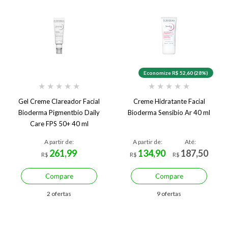
Economize R$ 52,60 (28%)
★
★
★
★
★
★
★
★
★
★
Gel Creme Clareador Facial
Creme Hidratante Facial
Bioderma Pigmentbio Daily
Bioderma Sensibio Ar 40 ml
Care FPS 50+ 40 ml
A partir de:
A partir de:
Até:
261,99
134,90
187,50
R$
R$
R$
Compare
Compare
2 ofertas
9 ofertas