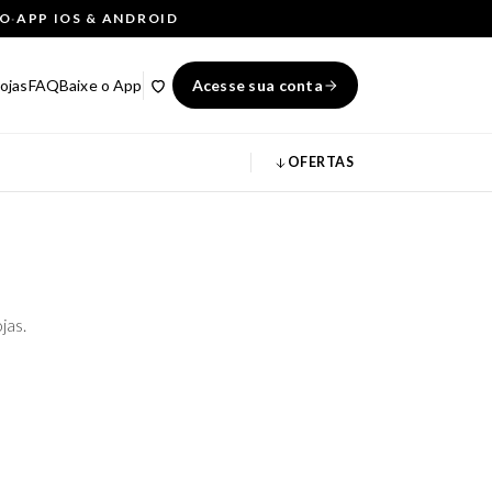
ÇO
·
APP IOS & ANDROID
ojas
FAQ
Baixe o App
Acesse sua conta
OFERTAS
jas.