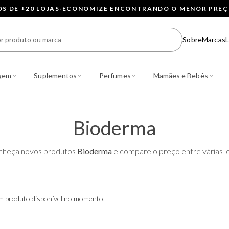
 DE +20 LOJAS
·
ECONOMIZE ENCONTRANDO O MENOR PRE
Sobre
Marcas
L
gem
Suplementos
Perfumes
Mamães e Bebês
Bioderma
nheça novos produtos
Bioderma
e compare o preço entre várias lo
 produto disponível no momento.