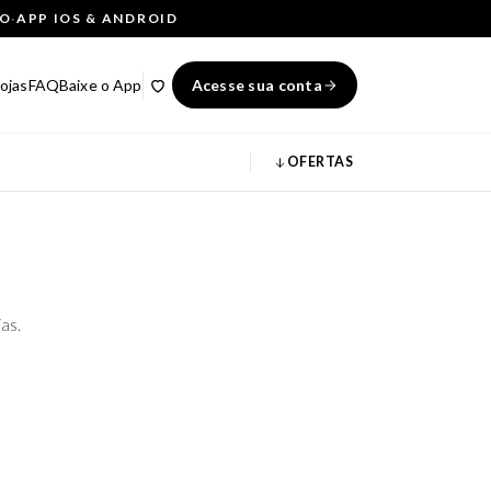
ÇO
·
APP IOS & ANDROID
ojas
FAQ
Baixe o App
Acesse sua conta
OFERTAS
as.