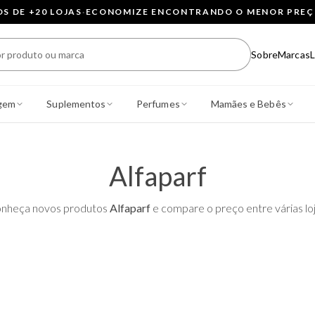
 DE +20 LOJAS
·
ECONOMIZE ENCONTRANDO O MENOR PRE
Sobre
Marcas
L
gem
Suplementos
Perfumes
Mamães e Bebês
Alfaparf
nheça novos produtos
Alfaparf
e compare o preço entre várias loj