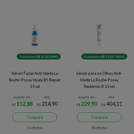
Economize R$ 62,02 (28%)
Economize R$ 174,21 (43%)
Sérum Facial Anti-Idade La
Sérum para os Olhos Anti-
Roche-Posay Hyalu B5 Repair
Idade La Roche-Posay
15 ml
Redermic R 15 ml
A partir de:
Até:
A partir de:
Até:
152,88
214,90
229,90
404,11
R$
R$
R$
R$
Compare
Compare
11 ofertas
10 ofertas