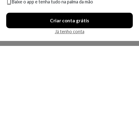
Baixe o app e tenha tudo na palma da mão
Compare
Compare
Criar conta grátis
6 ofertas
7 ofertas
Já tenho conta
Economize R$ 55,55 (24%)
Economize R$ 29,09 (25%)
Sérum Facial Clareador La
Protetor Solar Facial La
Roche-Posay MelaB3
Roche-Posay Anthelios
UVAIR FPS60 45ml
A partir de:
Até:
A partir de:
Até: