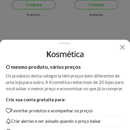
Compare
Compare
8 ofertas
8 ofertas
O mesmo produto, vários preços
Os produtos desta categoria têm preços bem diferentes de
uma loja para outra. A Kosmética reúne mais de 20 lojas para
Economize R$ 29,09 (25%)
Economize R$ 17,81 (30%)
você achar o menor preço e economizar no que já ia comprar.
Protetor Solar Facial La
Hidratante Corporal
Crie sua conta gratuita para:
Roche-Posay Anthelios UVAir
Multirreparador para Pele
Favoritar produtos e acompanhar os preços
FPS 60 Cor 2.0 com 45ml
Sensível e Irritada La Roche-
Posay Cicaplast Baume B5+
Criar alertas e ser avisado quando o preço baixar
A partir de:
Até:
A partir de:
Até:
83,90
112,99
41,09
58,90
R$
R$
R$
R$