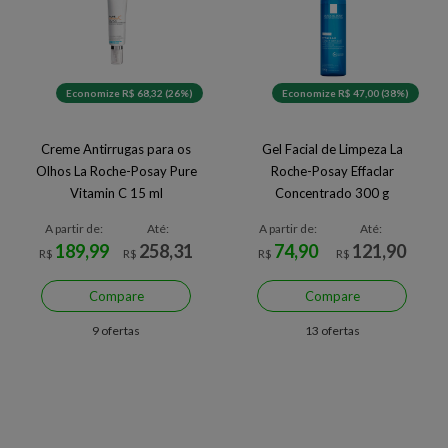
Economize R$ 68,32 (26%)
Economize R$ 47,00 (38%)
Creme Antirrugas para os
Gel Facial de Limpeza La
Olhos La Roche-Posay Pure
Roche-Posay Effaclar
Vitamin C 15 ml
Concentrado 300 g
A partir de:
Até:
A partir de:
Até:
189,99
258,31
74,90
121,90
R$
R$
R$
R$
Compare
Compare
9 ofertas
13 ofertas