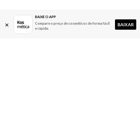
BAIXE O APP
Compare o preço de cosméticos de forma fácil
BAIXAR
e rápida.
A Kosmética
Redes Sociais
Baixe o App
Sobre nós
Contato
FAQ
App
Privacidade
Cookies