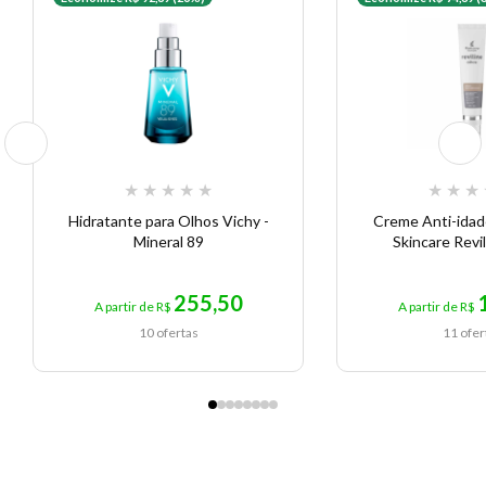
★
★
★
★
★
★
★
★
Hidratante para Olhos Vichy -
Creme Anti-ida
Mineral 89
Skincare Revi
255,50
A partir de R$
A partir de R$
10 ofertas
11 ofer