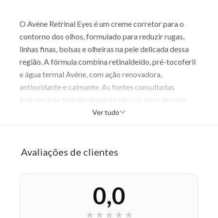
O Avène Retrinal Eyes é um creme corretor para o
contorno dos olhos, formulado para reduzir rugas,
linhas finas, bolsas e olheiras na pele delicada dessa
região. A fórmula combina retinaldeído, pré-tocoferil
e água termal Avène, com ação renovadora,
antioxidante e calmante. As fontes consultadas
indicam boa tolerância para todos os tipos de pele,
inclusive as sensíveis, e recomendam uso noturno após
Ver tudo
a limpeza, com aplicação suave ao redor dos olhos. O
produto tem textura leve e de rápida absorção, sendo
voltado para quem busca firmeza, conforto e um olhar
Avaliações de clientes
mais descansado.
Benefícios
0,0
Reduz rugas e linhas finas
suaviza bolsas e olheiras
★
★
★
★
★