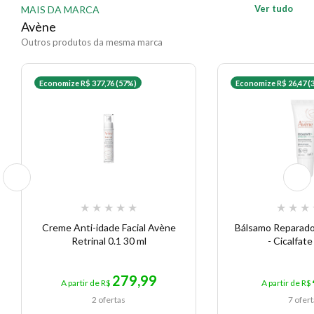
Ver tudo
MAIS DA MARCA
Avène
Outros produtos da mesma marca
Economize R$ 377,76 (57%)
Economize R$ 26,47 (
★
★
★
★
★
★
★
★
Creme Anti-idade Facial Avène
Bálsamo Reparado
Retrinal 0.1 30 ml
- Cicalfate
279,99
A partir de R$
A partir de R$
2 ofertas
7 ofer