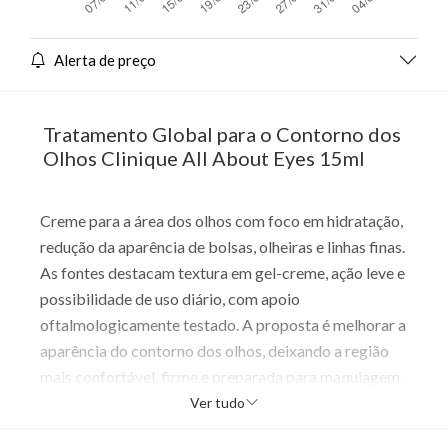
Alerta de preço
Tratamento Global para o Contorno dos
Olhos Clinique All About Eyes 15ml
Creme para a área dos olhos com foco em hidratação,
redução da aparência de bolsas, olheiras e linhas finas.
As fontes destacam textura em gel-creme, ação leve e
possibilidade de uso diário, com apoio
oftalmologicamente testado. A proposta é melhorar a
aparência do contorno dos olhos, deixando a região
mais confortável, firme e preparada para maquiagem.
É indicado para todos os tipos de pele, com benefício
Ver tudo
adicional de ajudar a manter a maquiagem mais