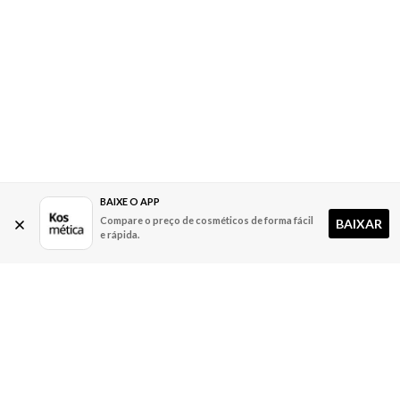
BAIXE O APP
Compare o preço de cosméticos de forma fácil
BAIXAR
e rápida.
A Kosmética
Redes Sociais
Baixe o App
Sobre nós