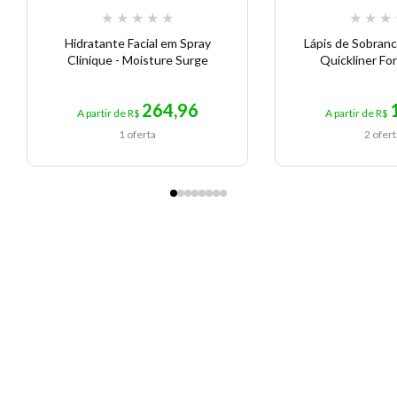
★
★
★
★
★
★
★
★
Hidratante Facial em Spray
Lápis de Sobranc
Clinique - Moisture Surge
Quickliner Fo
264,96
A partir de R$
A partir de R$
1 oferta
2 ofer