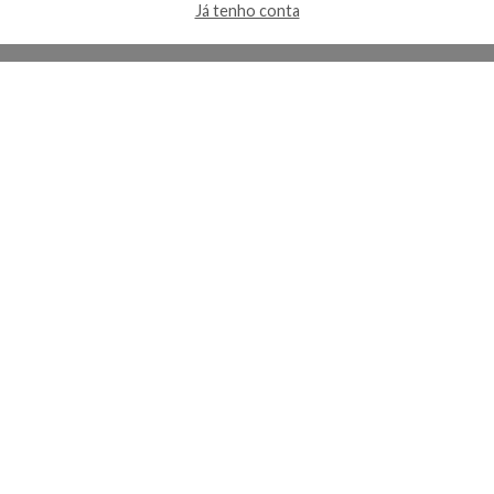
Já tenho conta
A Kosmética
Redes Sociais
Baixe o App
Sobre nós
Contato
FAQ
App
Privacidade
Cookies
Termos
Lojas