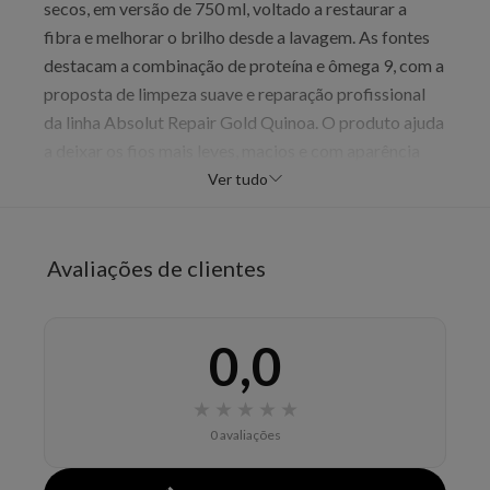
secos, em versão de 750 ml, voltado a restaurar a
fibra e melhorar o brilho desde a lavagem. As fontes
destacam a combinação de proteína e ômega 9, com a
proposta de limpeza suave e reparação profissional
da linha Absolut Repair Gold Quinoa. O produto ajuda
a deixar os fios mais leves, macios e com aparência
saudável, sendo indicado para rotinas de cuidado com
Ver tudo
cabelos sensibilizados por químicas, calor ou
agressões do dia a dia.
Avaliações de clientes
Benefícios
limpa suavemente
ajuda a reparar fios danificados
0,0
promove brilho
deixa o cabelo mais macio
★
★
★
★
★
contribui para fortalecer a fibra capilar
0 avaliações
Modo de uso