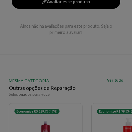
Avaliar este produto
Aplique nos cabelos molhados, massageie até formar
espuma e enxágue completamente. Se necessário,
repita a aplicação.
Ainda não há avaliações para este produto. Seja o
primeiro a avaliar!
EAN: 3474636974191 - 162
✨ Descrição gerada por IA a partir de dados das lojas
Ver tudo
MESMA CATEGORIA
Outras opções de Reparação
Selecionados para você
Economize R$ 229,75 (47%)
Economize R$ 79,53 (