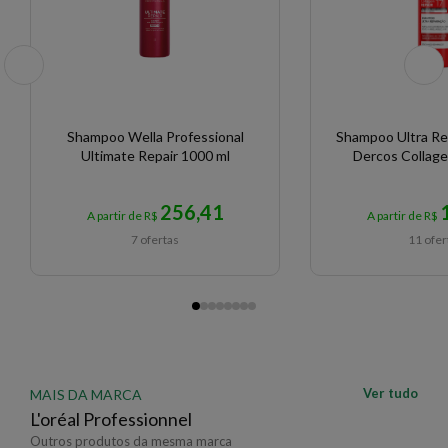
Shampoo Wella Professional
Shampoo Ultra Re
Ultimate Repair 1000 ml
Dercos Collage
256,41
A partir de R$
A partir de R$
7 ofertas
11 ofer
Ver tudo
MAIS DA MARCA
L'oréal Professionnel
Outros produtos da mesma marca