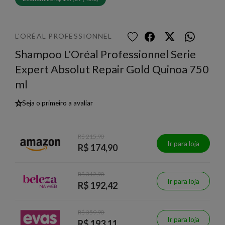
L'ORÉAL PROFESSIONNEL
Shampoo L'Oréal Professionnel Serie
Expert Absolut Repair Gold Quinoa 750
ml
★
Seja o primeiro a avaliar
R$ 215,90
Ir para loja
R$ 174,90
R$ 312,90
Ir para loja
R$ 192,42
R$ 359,90
Ir para loja
R$ 193,11