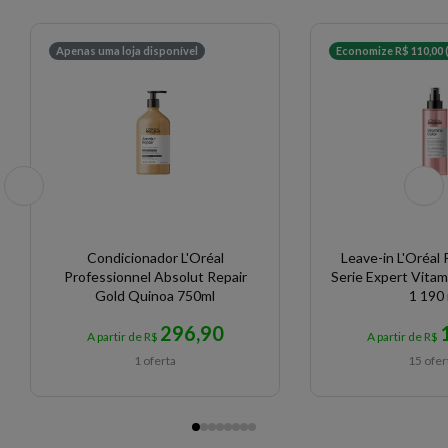
Apenas uma loja disponível
Economize R$ 110,00 
Condicionador L'Oréal
Leave-in L'Oréal 
Professionnel Absolut Repair
Serie Expert Vitam
Gold Quinoa 750ml
1 190 
296,90
A partir de R$
A partir de R$
1 oferta
15 ofer