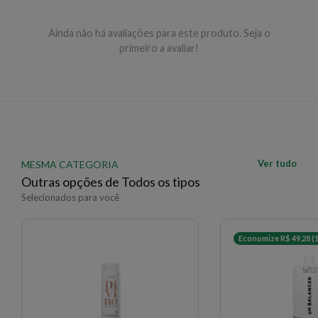
Aplique após o shampoo no comprimento e pontas,
deixe agir por alguns instantes e enxágue.
Ainda não há avaliações para este produto. Seja o
primeiro a avaliar!
EAN: 8022297133430 - 490
✨ Descrição gerada por IA a partir de dados das lojas
Ver tudo
MESMA CATEGORIA
Outras opções de Todos os tipos
Selecionados para você
Economize R$ 49,28 (