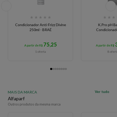
★
★
★
★
★
★
★
★
Condicionador Anti-Frizz Divine
K.Pro pH Ba
250ml - BRAÉ
Condicionado
75,25
A partir de R$
A partir de R$
1 oferta
8 ofer
Ver tudo
MAIS DA MARCA
Alfaparf
Outros produtos da mesma marca