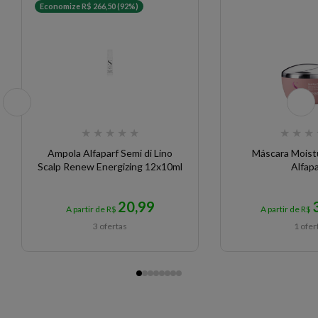
Economize R$ 266,50 (92%)
★
★
★
★
★
★
★
★
Ampola Alfaparf Semi di Lino
Máscara Moist
Scalp Renew Energizing 12x10ml
Alfapa
20,99
A partir de R$
A partir de R$
3 ofertas
1 ofer