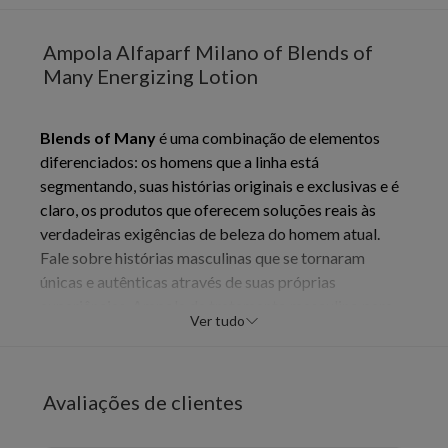
Ampola Alfaparf Milano of Blends of
Many Energizing Lotion
Blends of Many
é uma combinação de elementos
diferenciados: os homens que a linha está
segmentando, suas histórias originais e exclusivas e é
claro, os produtos que oferecem soluções reais às
verdadeiras exigências de beleza do homem atual.
Fale sobre histórias masculinas que se tornaram
únicas e autênticas através de suas próprias
experiências. Ampola de tratamento masculino para
Ver tudo
cabelos enfraquecidos.
Alfaparf Milano Blends Of
Many Energizing Lotion
ajuda no crescimento dos
fios, que ganham corpo e volume. A Ampola
Blends
Avaliações de clientes
Of Many Energizing Lotion
, da
Alfaparf Milano
,
aumenta o tempo de vida do cabelo e evita o seu