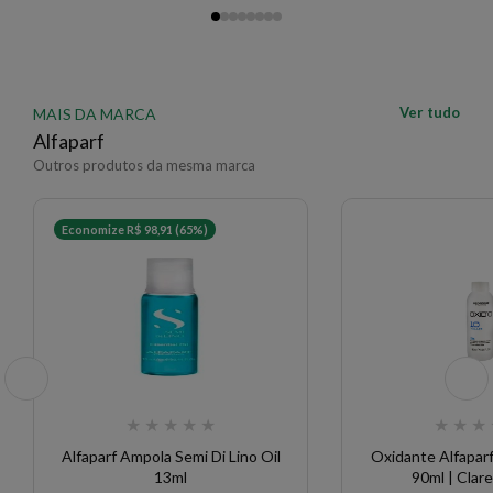
Ver tudo
MAIS DA MARCA
Alfaparf
Outros produtos da mesma marca
Economize R$ 98,91 (65%)
★
★
★
★
★
★
★
★
Alfaparf Ampola Semi Di Lino Oil
Oxidante Alfaparf
13ml
90ml | Cla