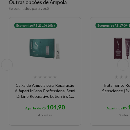
Outras opções de Ampola
Selecionados para você
Economize R$ 21,10 (16%)
Economize R$ 17,09 (
★
★
★
★
★
★
★
★
Caixa de Ampola para Reparação
Tratamento Re
Alfaparf Milano Professional Semi
Senscience (2x2
Di Lino Reparative Lotion 6 x 13
ml
104,90
A partir de R$
A partir de R$
4 ofertas
2 ofer