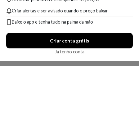
Criar alertas e ser avisado quando o preço baixar
Baixe o app e tenha tudo na palma da mão
Criar conta grátis
Já tenho conta
A Kosmética
Redes Sociais
Baixe o App
Sobre nós
Contato
FAQ