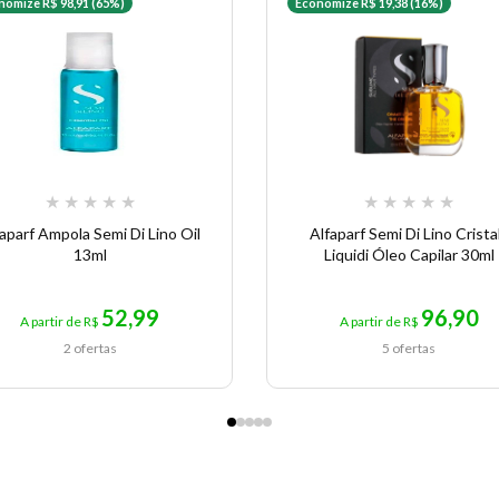
nomize R$ 98,91 (65%)
Economize R$ 19,38 (16%)
★
★
★
★
★
★
★
★
★
★
aparf Ampola Semi Di Lino Oil
Alfaparf Semi Di Lino Cristal
13ml
Liquidi Óleo Capilar 30ml
52,99
96,90
A partir de R$
A partir de R$
2 ofertas
5 ofertas