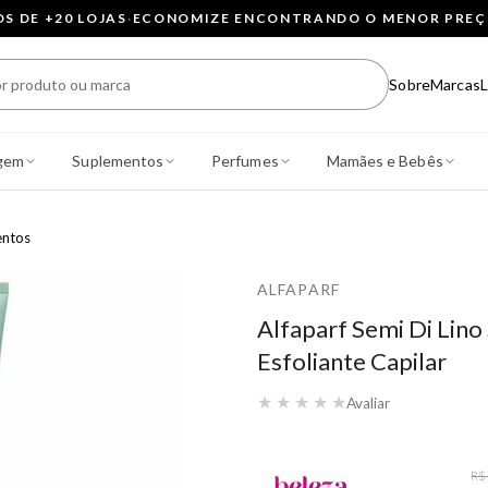
 DE +20 LOJAS
·
ECONOMIZE ENCONTRANDO O MENOR PRE
Sobre
Marcas
L
gem
Suplementos
Perfumes
Mamães e Bebês
entos
ALFAPARF
Alfaparf Semi Di Lin
Esfoliante Capilar
★
★
★
★
★
Avaliar
R$