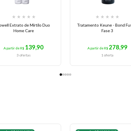
★
★
★
★
★
★
★
★
★
★
owell Extrato de Mirtilo Duo
Tratamento Keune - Bond Fu
Home Care
Fase 3
139,90
278,99
A partir de R$
A partir de R$
3 ofertas
1 oferta