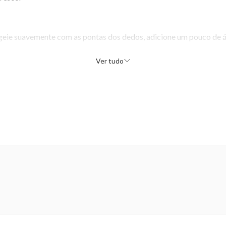
geie suavemente com as pontas dos dedos, adicione um pouco de á
Ver tudo