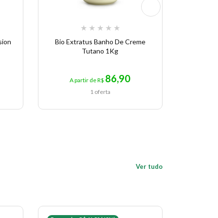
★
★
★
★
★
sion
Bio Extratus Banho De Creme
CC Cre
Tutano 1Kg
86,90
A partir de R$
A p
1 oferta
Ver tudo