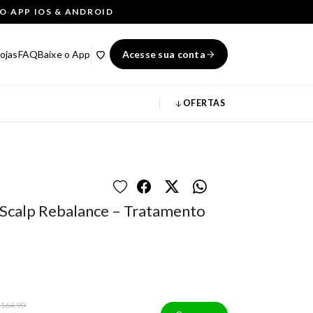
ÇO
·
APP IOS & ANDROID
ojas
FAQ
Baixe o App
Acesse sua conta
OFERTAS
o Scalp Rebalance – Tratamento
 164,90