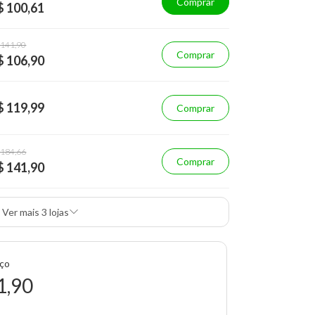
Comprar
$ 100,61
 141,90
Comprar
$ 106,90
$ 119,99
Comprar
 184,66
Comprar
$ 141,90
Ver mais 3 lojas
eço
1,90