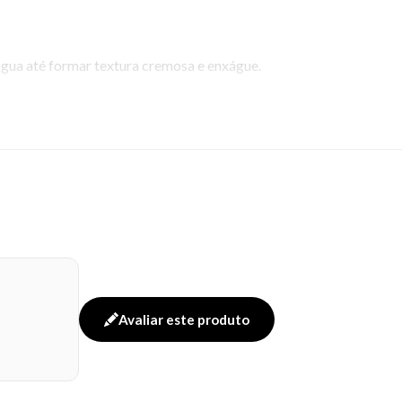
gua até formar textura cremosa e enxágue.
Avaliar este produto