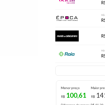
R
R$
R
R
R$
R
Menor preço
Maior pr
100,61
14
R$
R$
Diferença de preço: R$ 41,29