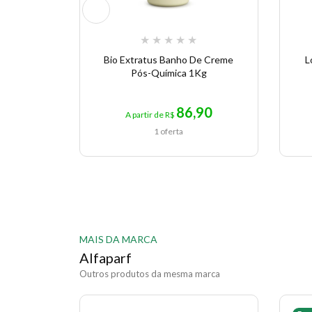
★
★
★
★
★
Bio Extratus Banho De Creme
L
Pós-Química 1Kg
86,90
A partir de R$
1 oferta
MAIS DA MARCA
Alfaparf
Outros produtos da mesma marca