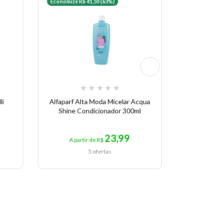
Economize R$ 41,50 (63%)
Economize 
★
★
★
★
★
li
Alfaparf Alta Moda Micelar Acqua
Alfapar
Shine Condicionador 300ml
8.4 - Co
23,99
A partir de R$
A p
5 ofertas