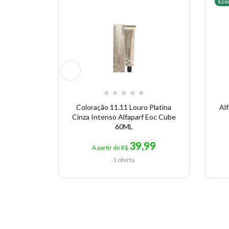
Eco
★
★
★
★
★
Coloração 11.11 Louro Platina
Alf
Cinza Intenso Alfaparf Eoc Cube
60ML
39,99
A partir de R$
1 oferta