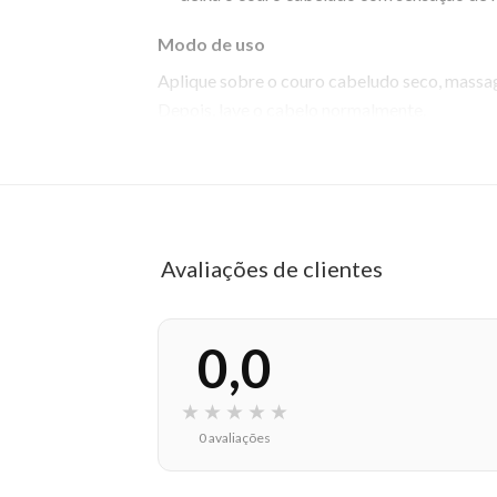
Modo de uso
Aplique sobre o couro cabeludo seco, massa
Depois, lave o cabelo normalmente.
EAN: 8022297095882 - 912
✨ Descrição gerada por IA a partir de dados das lojas
Avaliações de clientes
0,0
★
★
★
★
★
0 avaliações