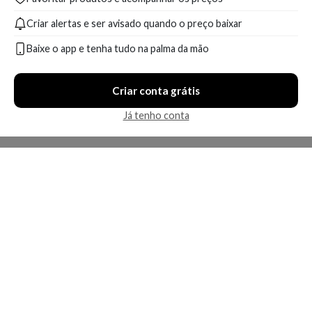
Criar alertas e ser avisado quando o preço baixar
Baixe o app e tenha tudo na palma da mão
Criar conta grátis
Já tenho conta
A Kosmética
Redes Sociais
Baixe o App
Sobre nós
Contato
FAQ