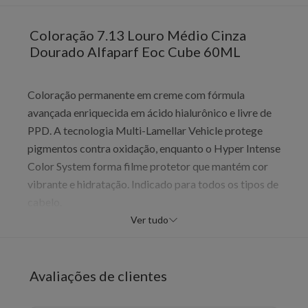
Coloração 7.13 Louro Médio Cinza
Dourado Alfaparf Eoc Cube 60ML
Coloração permanente em creme com fórmula
avançada enriquecida em ácido hialurônico e livre de
PPD. A tecnologia Multi-Lamellar Vehicle protege
pigmentos contra oxidação, enquanto o Hyper Intense
Color System forma filme protetor que mantém cor
vibrante e hidratação. Indicado para todos os tipos de
cabelo.
Ver tudo
Benefícios
Cobertura 100% dos fios brancos
Cores vibrantes sem dano severo
Avaliações de clientes
Fios mais fortes e com brilho
Maciez e fácil desembaraço