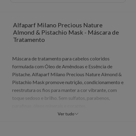
Alfaparf Milano Precious Nature
Almond & Pistachio Mask - Máscara de
Tratamento
Máscara de tratamento para cabelos coloridos
formulada com Óleo de Amêndoas e Essência de
Pistache. Alfaparf Milano Precious Nature Almond &
Pistachio Mask promove nutrição, condicionamento e
reestrutura os fios para manter a cor vibrante, com
toque sedoso e brilho. Sem sulfatos, parabenos,
parafinas, óleos minerais e corantes.
Ver tudo
Benefícios
Óleo de Amêndoa Doce nutre e condiciona a fibra