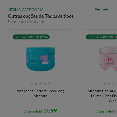
Ver tudo
MESMA CATEGORIA
Outras opções de Todos os tipos
Selecionados para você
Economize R$ 7,91 (20%)
Economize R$ 22,00 (
★
★
★
★
★
★
★
★
Alta Moda Perfect Liss&Long
Máscara Capilar 
Máscara
L'Oréal Paris El
Glos
30,99
A partir de R$
A partir de R$