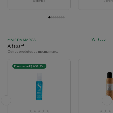
6 ofertas
7 ofer
Ver tudo
MAIS DA MARCA
Alfaparf
Outros produtos da mesma marca
Economize R$ 0,34 (2%)
★
★
★
★
★
★
★
★