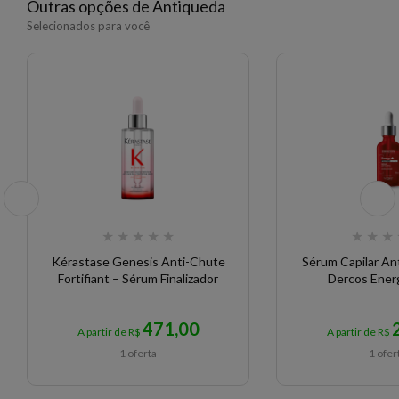
Outras opções de Antiqueda
Selecionados para você
★
★
★
★
★
★
★
★
Kérastase Genesis Anti-Chute
Sérum Capilar An
Fortifiant – Sérum Finalizador
Dercos Ener
471,00
A partir de R$
A partir de R$
1 oferta
1 ofer