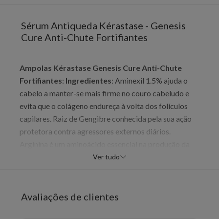
Sérum Antiqueda Kérastase - Genesis
Cure Anti-Chute Fortifiantes
Ampolas Kérastase Genesis Cure Anti-Chute
Fortifiantes
:
Ingredientes
: Aminexil 1.5% ajuda o
cabelo a manter-se mais firme no couro cabeludo e
evita que o colágeno endureça à volta dos folículos
capilares. Raiz de Gengibre conhecida pela sua ação
protetora contra agressores externos diários.
Arginina é um aminoácido essencial na produção da
fibra capilar. Este ingrediente desempenha um papel
Ver tudo
importante nos mecanismos celulares para estimular a
microcirculação e nutrir o bulbo capilar para um
crescimento futuro ideal.
Finalidade
: Este tratamento
Avaliações de clientes
fortificante antiqueda para cabelo enfraquecido, com