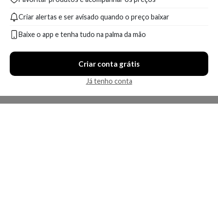
Criar alertas e ser avisado quando o preço baixar
Baixe o app e tenha tudo na palma da mão
Criar conta grátis
Já tenho conta
A Kosmética
Redes Sociais
Baixe o App
Sobre nós
Contato
FAQ