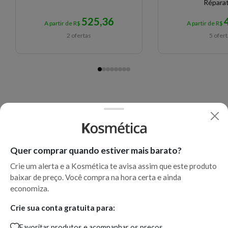
Répara
525,36
A partir de R$
A partir de R$
2 ofertas
5 ofer
Quer comprar quando estiver mais barato?
Crie um alerta e a Kosmética te avisa assim que este produto
baixar de preço. Você compra na hora certa e ainda
economiza.
Crie sua conta gratuita para:
Favoritar produtos e acompanhar os preços