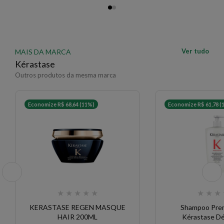
Ver tudo
MAIS DA MARCA
Kérastase
Outros produtos da mesma marca
Economize R$ 68,64 (11%)
Economize R$ 61,78 (
★
★
★
★
★
★
★
★
KERASTASE REGEN MASQUE
Shampoo Prem
HAIR 200ML
Kérastase Déc