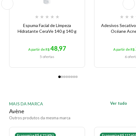
★
★
★
★
★
★
★
★
Espuma Facial de Limpeza
Adesivos Secativo
Hidratante CeraVe 140 g 140 g
Océane Acne
48,97
A partir de R$
A partir de R$
5 ofertas
6 ofer
Ver tudo
MAIS DA MARCA
Avène
Outros produtos da mesma marca
Economize R$ 4,22 (4%)
Economize R$ 115,60 