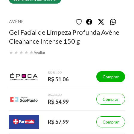
AVÈNE
Gel Facial de Limpeza Profunda Avène
Cleanance Intense 150 g
★
★
★
★
★
Avaliar
R$ 81,99
Comprar
R$ 51,06
R$ 79,99
Comprar
R$ 54,99
R$ 57,99
Comprar