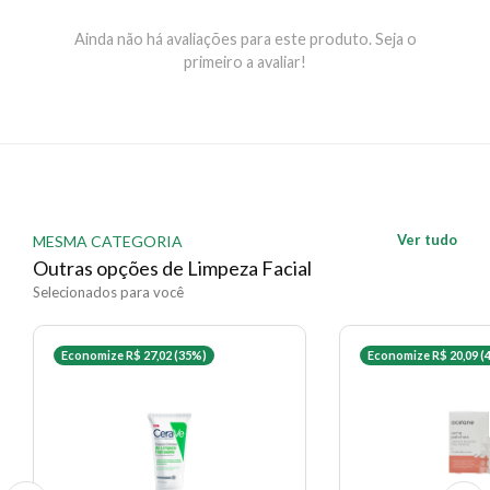
Utilizar diariamente, de preferência de manhã e à
Ainda não há avaliações para este produto. Seja o
noite.
primeiro a avaliar!
EAN: 3282770139228 - 508
✨ Descrição gerada por IA a partir de dados das lojas
Ver tudo
MESMA CATEGORIA
Outras opções de Limpeza Facial
Selecionados para você
Economize R$ 27,02 (35%)
Economize R$ 20,09 (