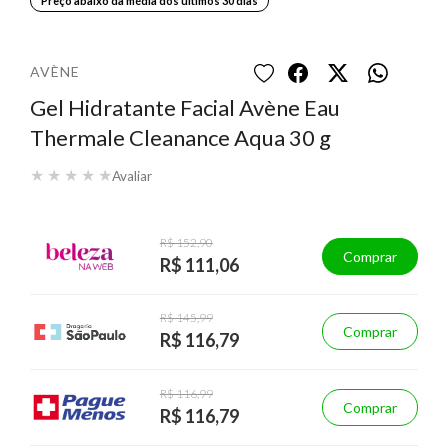
Preço abaixo da média dos últimos 30 dias
AVÈNE
Gel Hidratante Facial Avène Eau
Thermale Cleanance Aqua 30 g
★
★
★
★
★
Avaliar
R$ 152,90
Comprar
R$ 111,06
R$ 145,99
Comprar
R$ 116,79
R$ 116,99
Comprar
R$ 116,79