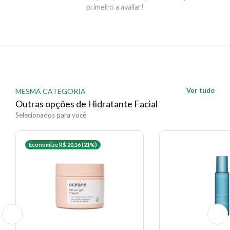
Aplicar uma ou duas vezes ao dia na pele limpa e seca
primeiro a avaliar!
do rosto, pescoço e contorno dos olhos com leve
massagem em movimentos circulares ascendentes até
absorção completa. Pode ser utilizado como primer
antes da maquiagem.
EAN: 3282770390544 - 506
✨ Descrição gerada por IA a partir de dados das lojas
Ver tudo
MESMA CATEGORIA
Outras opções de Hidratante Facial
Selecionados para você
Economize R$ 20,16 (21%)