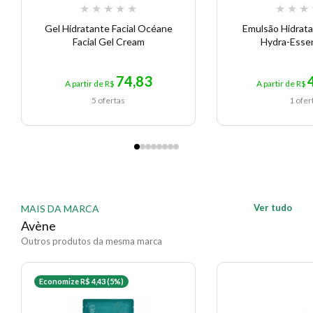
★
★
★
★
★
★
★
★
Gel Hidratante Facial Océane
Emulsão Hidratan
Facial Gel Cream
Hydra-Essen
74,83
A partir de R$
A partir de R$
5 ofertas
1 ofer
Ver tudo
MAIS DA MARCA
Avène
Outros produtos da mesma marca
Economize R$ 4,43 (5%)