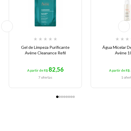
★
★
★
★
★
★
★
★
Gel de Limpeza Purificante
Água Micelar D
Avène Cleanance Refil
Avène 1
82,56
A partir de R$
A partir de R$
7 ofertas
1 ofer