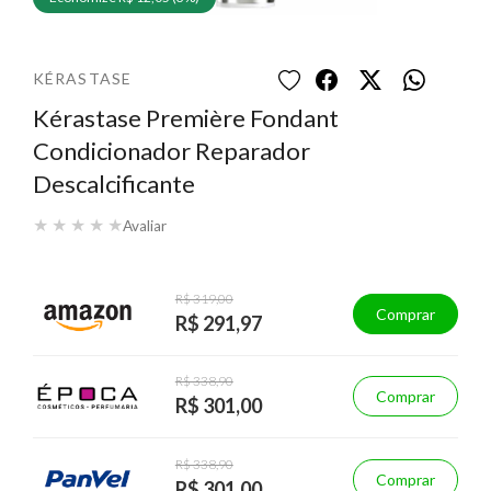
KÉRASTASE
Kérastase Première Fondant
Condicionador Reparador
Descalcificante
★
★
★
★
★
Avaliar
R$ 319,00
Comprar
R$ 291,97
R$ 338,90
Comprar
R$ 301,00
R$ 338,90
Comprar
R$ 301,00