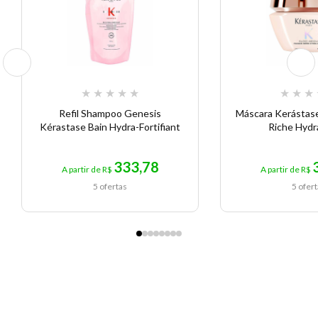
★
★
★
★
★
★
★
★
Refil Shampoo Genesis
Máscara Kerástas
Kérastase Bain Hydra-Fortifiant
Riche Hydr
333,78
A partir de R$
A partir de R$
5 ofertas
5 ofer