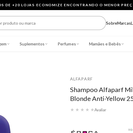
 DE +20 LOJAS
·
ECONOMIZE ENCONTRANDO O MENOR PRE
Sobre
Marcas
L
gem
Suplementos
Perfumes
Mamães e Bebês
ALFAPARF
Shampoo Alfaparf Mil
Blonde Anti-Yellow 2
★
★
★
★
★
Avaliar
R$