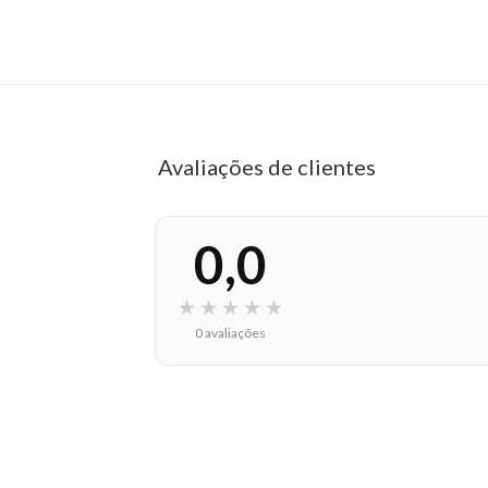
EAN: 8022297133362 - 487
✨ Descrição gerada por IA a partir de dados das lojas
Avaliações de clientes
0,0
★
★
★
★
★
0 avaliações