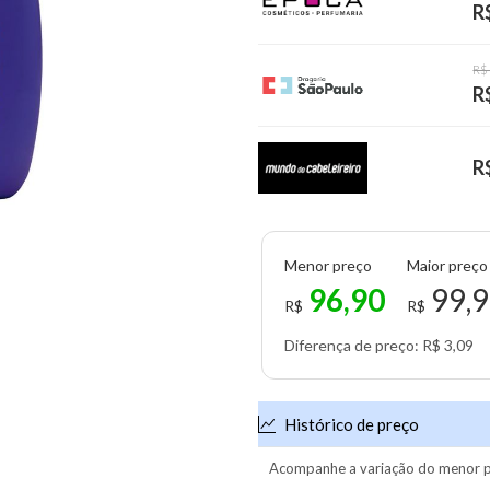
R
R$
R
R
Menor preço
Maior preço
96,90
99,
R$
R$
Diferença de preço: R$ 3,09
Histórico de preço
Acompanhe a variação do menor p