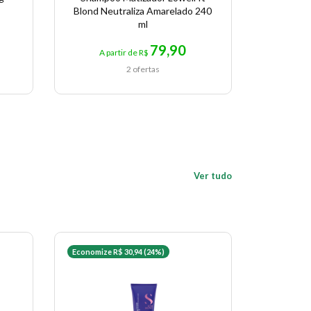
Blond Neutraliza Amarelado 240
ml
79,90
A partir de R$
A p
2 ofertas
Ver tudo
Economize R$ 30,94 (24%)