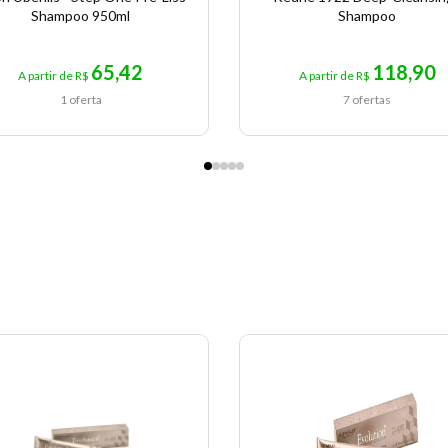
Shampoo 950ml
Shampoo
65,42
118,90
A partir de R$
A partir de R$
1 oferta
7 ofertas