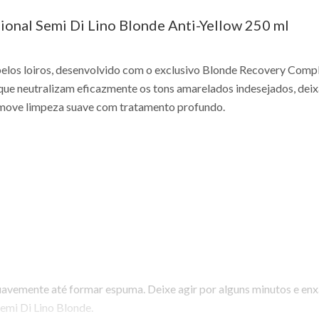
onal Semi Di Lino Blonde Anti-Yellow 250 ml
los loiros, desenvolvido com o exclusivo Blonde Recovery Complex
ue neutralizam eficazmente os tons amarelados indesejados, deixa
promove limpeza suave com tratamento profundo.
avemente até formar espuma. Deixe agir por alguns minutos e e
Semi Di Lino Blonde.