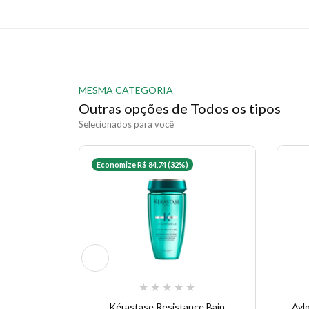
MESMA CATEGORIA
Outras opções de Todos os tipos
Selecionados para você
Economize R$ 84,74 (32%)
★
★
★
★
★
Kérastase Resistance Bain
Avlon Ub