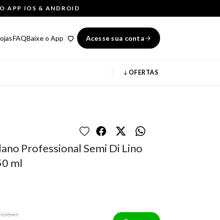
ÇO
·
APP IOS & ANDROID
ojas
FAQ
Baixe o App
Acesse sua conta
OFERTAS
ano Professional Semi Di Lino
50 ml
 138,43