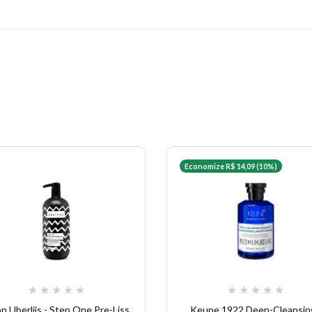
Economize R$ 14,09 (10%)
★
★
★
★
★
★
★
★
★
★
erliis - Step One Pre-Liss
Keune 1922 Deep-Cleansing