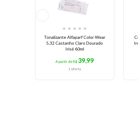
★
★
★
★
★
Tonalizante Alfaparf Color Wear
C
5.32 Castanho Claro Dourado
I
Irisé 60ml
39,99
A partir de R$
1 oferta