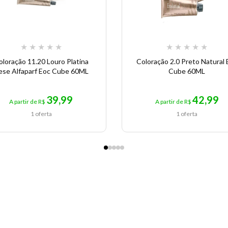
★
★
★
★
★
★
★
★
★
★
oloração 11.20 Louro Platina
Coloração 2.0 Preto Natural 
rese Alfaparf Eoc Cube 60ML
Cube 60ML
39,99
42,99
A partir de R$
A partir de R$
1 oferta
1 oferta