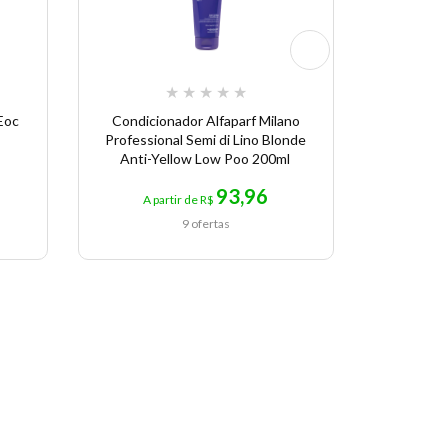
★
★
★
★
★
Eoc
Condicionador Alfaparf Milano
Alfap
Professional Semi di Lino Blonde
CUB
Anti-Yellow Low Poo 200ml
93,96
A partir de R$
A p
9 ofertas