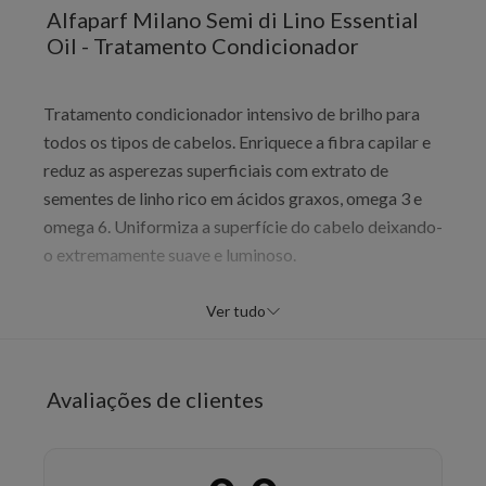
Alfaparf Milano Semi di Lino Essential
Oil - Tratamento Condicionador
Tratamento condicionador intensivo de brilho para
todos os tipos de cabelos. Enriquece a fibra capilar e
reduz as asperezas superficiais com extrato de
sementes de linho rico em ácidos graxos, omega 3 e
omega 6. Uniformiza a superfície do cabelo deixando-
o extremamente suave e luminoso.
Benefícios
Ver tudo
Brilho intenso
Suavidade profunda
Uniformização de superfície
Avaliações de clientes
Enriquecimento da fibra
Redução de asperezas
Luminosidade