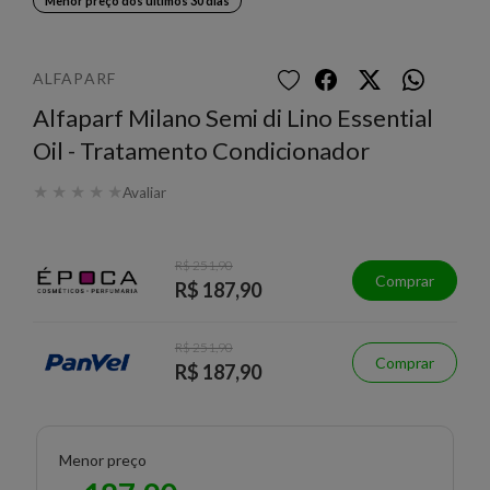
Menor preço dos últimos 30 dias
ALFAPARF
Alfaparf Milano Semi di Lino Essential
Oil - Tratamento Condicionador
★
★
★
★
★
Avaliar
R$ 251,90
Comprar
R$ 187,90
R$ 251,90
Comprar
R$ 187,90
Menor preço