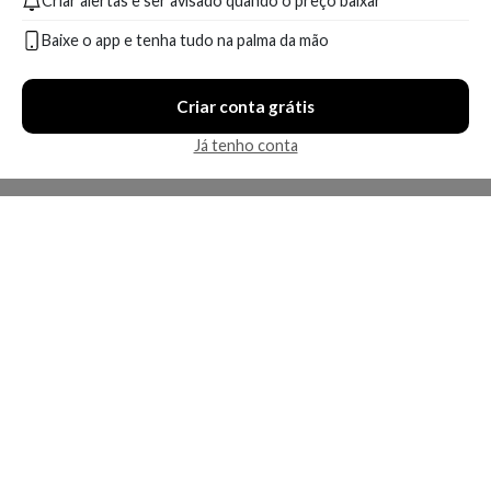
Criar alertas e ser avisado quando o preço baixar
Baixe o app e tenha tudo na palma da mão
Criar conta grátis
Já tenho conta
A Kosmética
Redes Sociais
Baixe o App
Sobre nós
Contato
FAQ
App