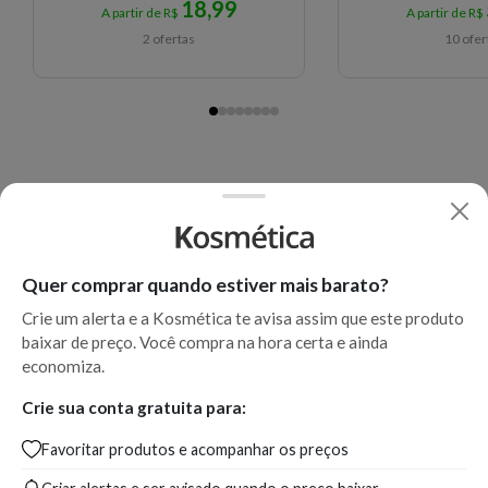
18,99
A partir de R$
A partir de R$
2 ofertas
10 ofer
Quer comprar quando estiver mais barato?
Crie um alerta e a Kosmética te avisa assim que este produto
baixar de preço. Você compra na hora certa e ainda
economiza.
Crie sua conta gratuita para:
Favoritar produtos e acompanhar os preços