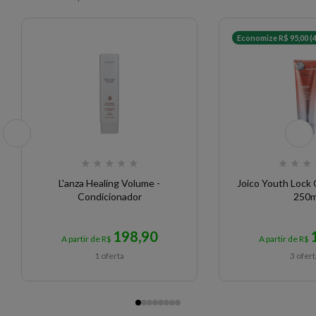
Economize R$ 95,00 (
★
★
★
★
★
★
★
★
L'anza Healing Volume -
Joico Youth Lock
Condicionador
250m
198,90
A partir de R$
A partir de R$
1 oferta
3 ofer