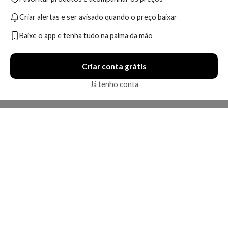
Criar alertas e ser avisado quando o preço baixar
Baixe o app e tenha tudo na palma da mão
Criar conta grátis
Já tenho conta
A Kosmética
Redes Sociais
Baixe o App
Sobre nós
Contato
FAQ