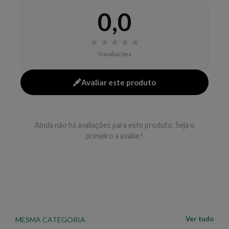
reparação total da estrutura do cabelo, conseguindo
0,0
através de agentes especiais, localizar as áreas mais
necessitadas e atuando nelas.
Resultados:
• Cabelo
com fibra recuperada, macio, forte e brilhoso.
★
★
★
★
★
Modo
de Usar:
• Aplique a Máscara nos cabelos úmidos,
0 avaliações
massageando o meio do fio até as pontas; • Deixe
agir por 5 minutos. • Emulsione e enxágue
Avaliar este produto
abundantemente.
Dica:
Conheça a linha
Midollo di
Bamboo
da marca
Alfaparf
.
Ainda não há avaliações para este produto. Seja o
EAN: 7898468508588 - 1480
primeiro a avaliar!
Ver tudo
MESMA CATEGORIA