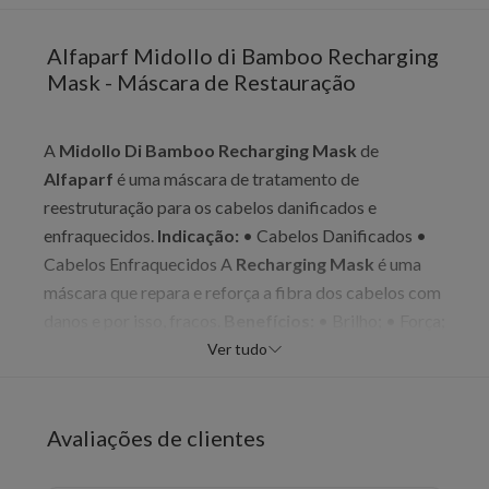
Alfaparf Midollo di Bamboo Recharging
Mask - Máscara de Restauração
A
Midollo Di Bamboo Recharging Mask
de
Alfaparf
é uma máscara de tratamento de
reestruturação para os cabelos danificados e
enfraquecidos.
Indicação:
• Cabelos Danificados •
Cabelos Enfraquecidos A
Recharging Mask
é uma
máscara que repara e reforça a fibra dos cabelos com
danos e por isso, fracos.
Benefícios:
• Brilho; • Força;
• Nutrição; • Hidratação; • Reparação; •
Ver tudo
Restauração; • Luminosidade;
Ação:
• Sua fórmula
conta com ativos como: Bioreconstrutor do Extrato
de Bambu, Nanocomplexos de Oligoelementos e
Avaliações de clientes
Proteínas Hidrolisadas. Esses promovem uma