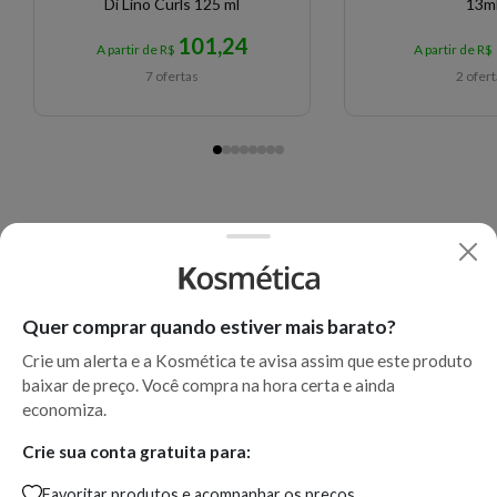
Di Lino Curls 125 ml
13m
101,24
A partir de R$
A partir de R$
7 ofertas
2 ofer
Quer comprar quando estiver mais barato?
Crie um alerta e a Kosmética te avisa assim que este produto
baixar de preço. Você compra na hora certa e ainda
economiza.
Crie sua conta gratuita para:
Favoritar produtos e acompanhar os preços