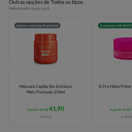
Outras opções de Todos os tipos
Selecionados para você
Apenas uma loja disponível
Economize R$ 38,99 
Máscara Capilar Bio Extratus
K.Pro Hidra Prim
Mais Proteção 250ml
41,90
A partir de R$
A partir de R$
1 oferta
6 ofer