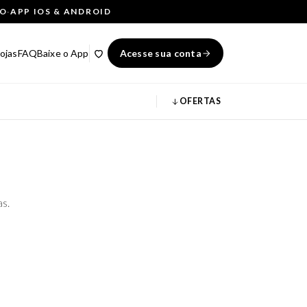
ÇO
·
APP IOS & ANDROID
ojas
FAQ
Baixe o App
Acesse sua conta
OFERTAS
as.