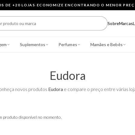
 DE +20 LOJAS
·
ECONOMIZE ENCONTRANDO O MENOR PRE
Sobre
Marcas
L
gem
Suplementos
Perfumes
Mamães e Bebês
Eudora
onheça novos produtos
Eudora
e compare o preço entre várias loj
 produto disponível no momento.