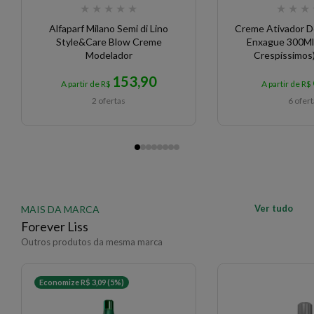
★
★
★
★
★
★
★
★
Alfaparf Milano Semi di Lino
Creme Ativador 
Style&Care Blow Creme
Enxague 300Ml
Modelador
Crespíssimos
153,90
A partir de R$
A partir de R$
2 ofertas
6 ofer
Ver tudo
MAIS DA MARCA
Forever Liss
Outros produtos da mesma marca
Economize R$ 3,09 (5%)