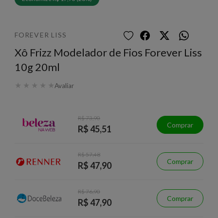
FOREVER LISS
Xô Frizz Modelador de Fios Forever Liss
10g 20ml
★
★
★
★
★
Avaliar
R$ 73,90
Comprar
R$ 45,51
R$ 57,48
Comprar
R$ 47,90
R$ 76,90
Comprar
R$ 47,90