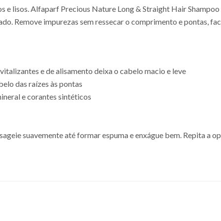
 e lisos. Alfaparf Precious Nature Long & Straight Hair Shampoo g
linado. Remove impurezas sem ressecar o comprimento e pontas, faci
italizantes e de alisamento deixa o cabelo macio e leve
belo das raízes às pontas
mineral e corantes sintéticos
ageie suavemente até formar espuma e enxágue bem. Repita a ope