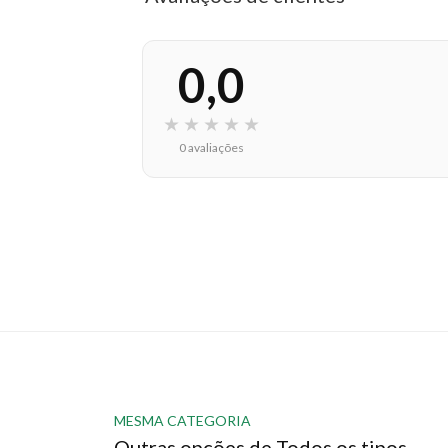
0,0
★
★
★
★
★
0 avaliações
MESMA CATEGORIA
Outras opções de Todos os tipos