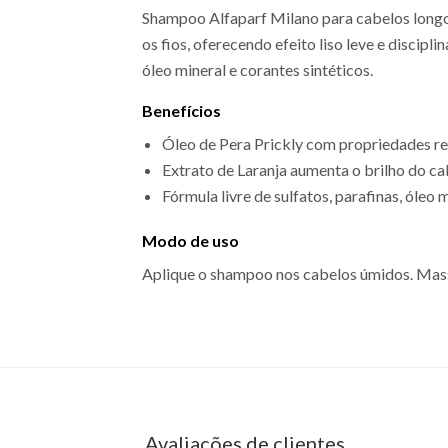
Shampoo Alfaparf Milano para cabelos longos
os fios, oferecendo efeito liso leve e discip
óleo mineral e corantes sintéticos.
Benefícios
Óleo de Pera Prickly com propriedades rev
Extrato de Laranja aumenta o brilho do ca
Fórmula livre de sulfatos, parafinas, óleo 
Modo de uso
Aplique o shampoo nos cabelos úmidos. Mass
EAN: 7899884204238 - 1428
Avaliações de clientes