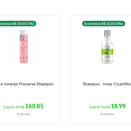
onomize R$ 35,05 (17%)
Economize R$ 22,25 (53%)
co Innerjoi Preserve Shampoo
Shampoo - Inoar Cicatrifio
160,85
18,99
A partir de R$
A partir de R$
4 ofertas
4 ofertas