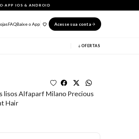
ÇO
·
APP IOS & ANDROID
ojas
FAQ
Baixe o App
Acesse sua conta
OFERTAS
lisos Alfaparf Milano Precious
t Hair