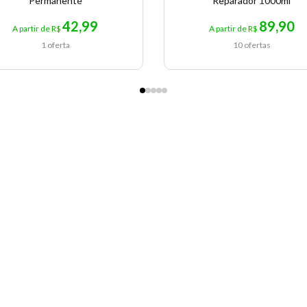
Permanente
Reparador 1000ml
42,99
89,90
A partir de R$
A partir de R$
1 oferta
10 ofertas