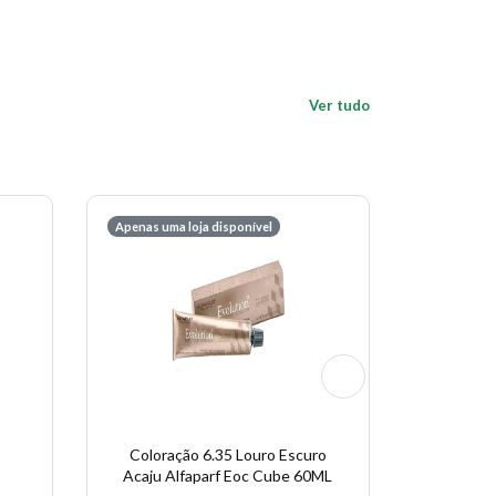
Ver tudo
Apenas uma loja disponível
Economize 
Coloração 6.35 Louro Escuro
Alf
Acaju Alfaparf Eoc Cube 60ML
Recons