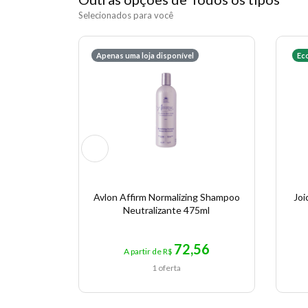
Selecionados para você
Apenas uma loja disponível
Ec
Avlon Affirm Normalizing Shampoo
Joi
Neutralizante 475ml
72,56
A partir de R$
1 oferta