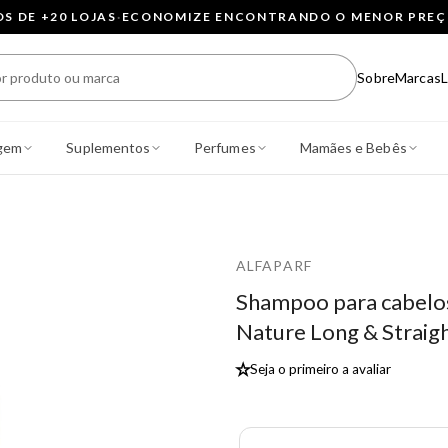
 DE +20 LOJAS
·
ECONOMIZE ENCONTRANDO O MENOR PRE
Sobre
Marcas
L
gem
Suplementos
Perfumes
Mamães e Bebês
ALFAPARF
Shampoo para cabelos 
Nature Long & Straigh
★
Seja o primeiro a avaliar