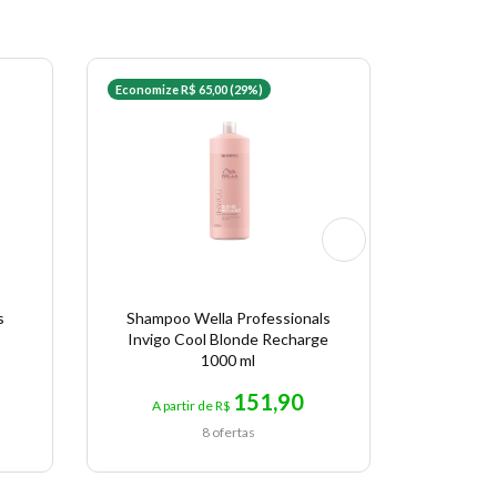
Economize R$ 65,00 (29%)
Economize 
s
Shampoo Wella Professionals
Lowell 
Invigo Cool Blonde Recharge
1000 ml
151,90
A partir de R$
A p
8 ofertas