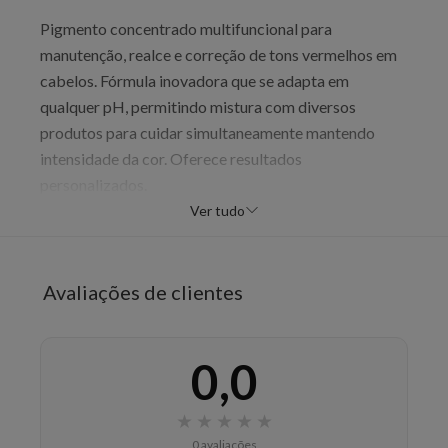
Pigmento concentrado multifuncional para
manutenção, realce e correção de tons vermelhos em
cabelos. Fórmula inovadora que se adapta em
qualquer pH, permitindo mistura com diversos
produtos para cuidar simultaneamente mantendo
intensidade da cor. Oferece resultados
personalizados.
Ver tudo
Benefícios
Manutenção de tons vermelhos
Realce de cor
Avaliações de clientes
Correção de tonalidade
Intensidade ajustável
Durabilidade variável
0,0
Versatilidade
Adaptabilidade pH
★
★
★
★
★
0 avaliações