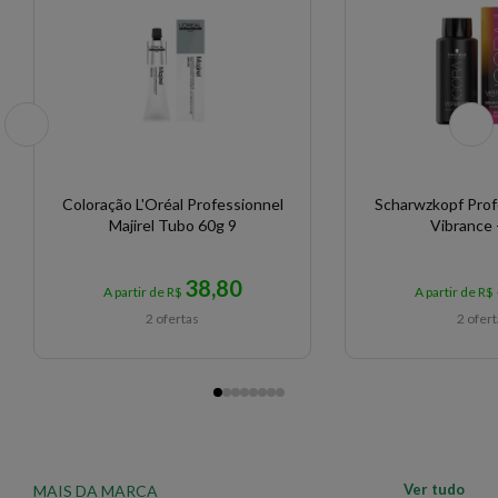
Coloração L'Oréal Professionnel
Scharwzkopf Professional Igora
Majirel Tubo 60g 9
Vibrance 
38,80
A partir de R$
A partir de R$
2 ofertas
2 ofer
Ver tudo
MAIS DA MARCA