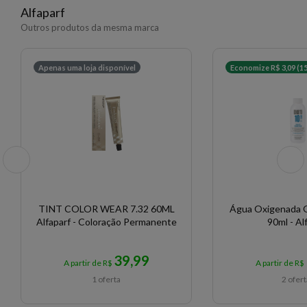
Alfaparf
Outros produtos da mesma marca
Apenas uma loja disponível
Economize R$ 3,09 (1
TINT COLOR WEAR 7.32 60ML
Água Oxigenada 
Alfaparf - Coloração Permanente
90ml - Al
39,99
A partir de R$
A partir de R$
1 oferta
2 ofer