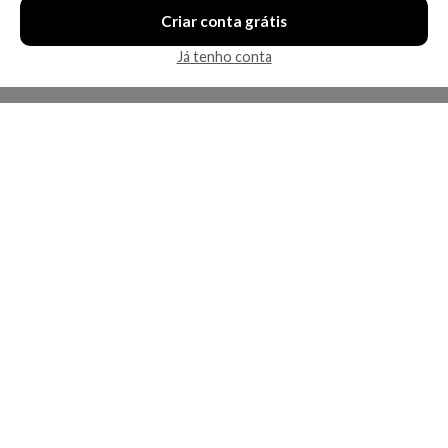
Criar conta grátis
Já tenho conta
A Kosmética
Redes Sociais
Baixe o App
Sobre nós
Contato
FAQ
App
Privacidade
Cookies
Termos