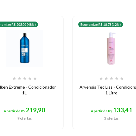
nomize R$ 205,00 (48%)
Economize R$ 18,78 (12%)
★
★
★
★
★
★
★
★
★
★
ken Extreme - Condicionador
Arvensis Tec Liss - Condicion
1L
1 Litro
219,90
133,41
A partir de R$
A partir de R$
9 ofertas
3 ofertas