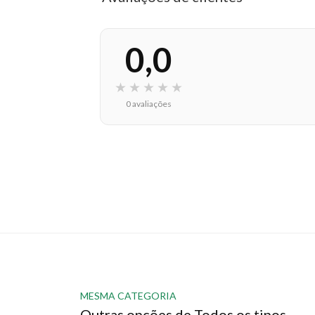
0,0
★
★
★
★
★
0 avaliações
MESMA CATEGORIA
Outras opções de Todos os tipos