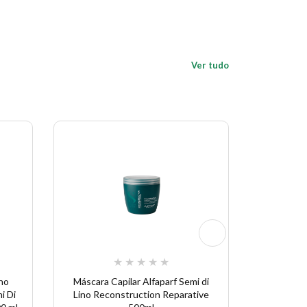
Ver tudo
★
★
★
★
★
ano
Máscara Capilar Alfaparf Semi di
Alfaparf 
i Di
Lino Reconstruction Reparative
Creme A