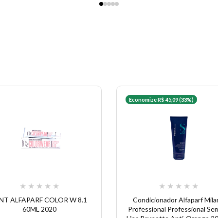
Economize R$ 45,09 (33%)
★
★
★
★
★
★
★
★
★
★
NT ALFAPARF COLOR W 8.1
Condicionador Alfaparf Mil
60ML 2020
Professional Professional Sem