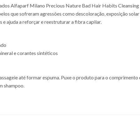
ados Alfaparf Milano Precious Nature Bad Hair Habits Cleansing 
abelos que sofreram agressões como descoloração, exposição solar
 ajuda a reforçar e reestruturar a fibra capilar.
ado
mineral e corantes sintéticos
assageie até formar espuma. Puxe o produto para o comprimento e p
om shampoo.