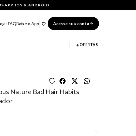
ÇO
·
APP IOS & ANDROID
ojas
FAQ
Baixe o App
Acesse sua conta
OFERTAS
ous Nature Bad Hair Habits
nador