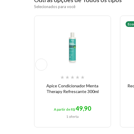
Selecionados para você
Eco
★
★
★
★
★
Apice Condicionador Menta
Red
Therapy Refrescante 300ml
49,90
A partir de R$
1 oferta