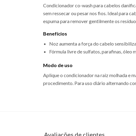
Condicionador co-wash para cabelos danific
sem ressecar ou pesar nos fios. Ideal para c
espuma para remover gentilmente os resíduos e
Benefícios
Noz aumenta a força do cabelo sensibiliz
Fórmula livre de sulfatos, parafinas, óleo 
Modo de uso
Aplique o condicionador na raiz molhada e m
procedimento. Para uso diário alternando c
EAN: 8022297064918 - 1419
Avaliações de clientes