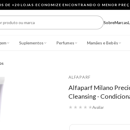
 DE +20 LOJAS
·
ECONOMIZE ENCONTRANDO O MENOR PRE
Sobre
Marcas
L
gem
Suplementos
Perfumes
Mamães e Bebês
os
ALFAPARF
Alfaparf Milano Preci
Cleansing - Condicio
★
★
★
★
★
Avaliar