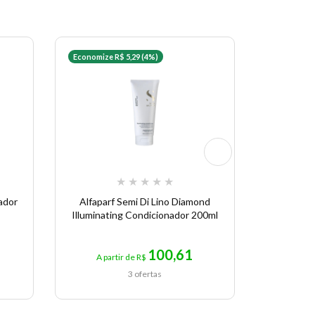
Economize R$ 5,29 (4%)
Economize 
★
★
★
★
★
ador
Alfaparf Semi Di Lino Diamond
Condicio
Illuminating Condicionador 200ml
Milano P
Diamon
100,61
A partir de R$
A p
3 ofertas