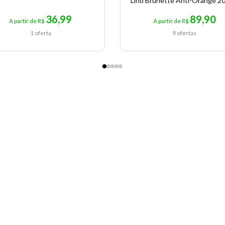
Lino Brunette Anti-Orange 20
36,99
89,90
A partir de R$
A partir de R$
1 oferta
9 ofertas