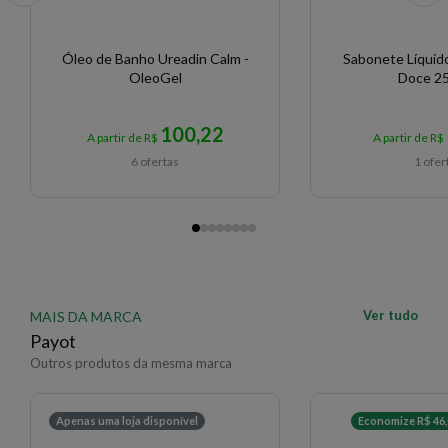
Óleo de Banho Ureadin Calm -
Sabonete Líquid
OleoGel
Doce 2
100,22
A partir de R$
A partir de R$
6 ofertas
1 ofer
Ver tudo
MAIS DA MARCA
Payot
Outros produtos da mesma marca
Apenas uma loja disponível
Economize R$ 46,