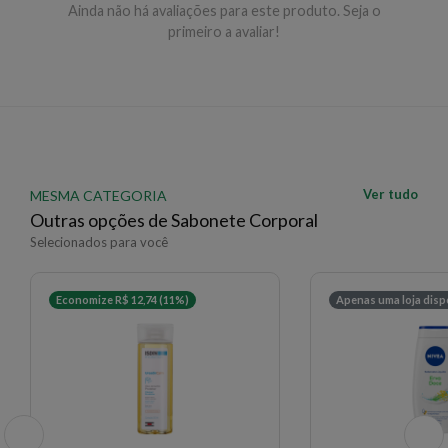
Ainda não há avaliações para este produto. Seja o
primeiro a avaliar!
Modo de uso
Aplique o produto no rosto úmido, massageando com
as pontas dos dedos em movimentos circulares até a
remoção completa da maquiagem e das impurezas.
Enxágue em seguida com água morna.
EAN: 7896609549049 - 4602
Ver tudo
MESMA CATEGORIA
✨ Descrição gerada por IA a partir de dados das lojas
Outras opções de Sabonete Corporal
Selecionados para você
Economize R$ 12,74 (11%)
Apenas uma loja disp