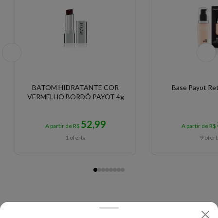
BATOM HIDRATANTE COR
Base Payot Ret
VERMELHO BORDÔ PAYOT 4g
52,99
A partir de R$
A partir de R$
1 oferta
9 ofer