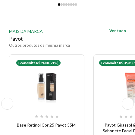
Ver tudo
MAIS DA MARCA
Payot
Outros produtos da mesma marca
Economize R$ 24,00 (21%)
Economize R$ 35,31 (
★
★
★
★
★
★
★
★
Base Retinol Cor 25 Payot 35Ml
Payot Girassol &
Sabonete Facial