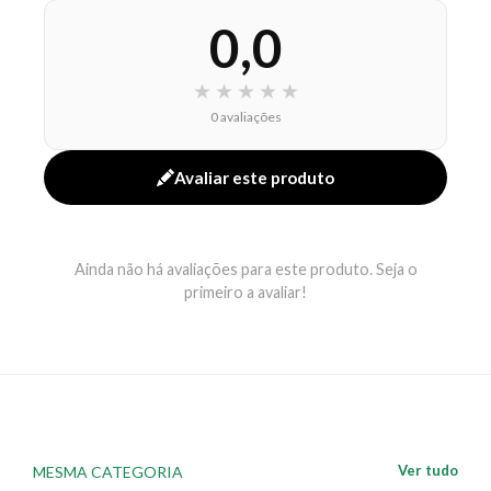
harmonizado de acordo com a sua preferência. As
0,0
fórmulas mates e peroladas apresentam uma nova
textura que proporcionarão superior revelação de cor.
Com intensidade na pigmentação e com ótima
★
★
★
★
★
aderência, as sombras se mostram perfeitas desde a
0 avaliações
primeira aplicação. Apresenta espalhabilidade ideal
para a maquiagem e todos os tons podem ser
Avaliar este produto
utilizados molhados ou secos.
MODO DE USO
:
Aplicar com um pincel ou com as pontas dos dedos
sobre as palpebras. Uso externo. Produto não testado
em Animais. Vegano.
EAN: 7896609545225 - 4666
Ainda não há avaliações para este produto. Seja o
primeiro a avaliar!
Ver tudo
MESMA CATEGORIA