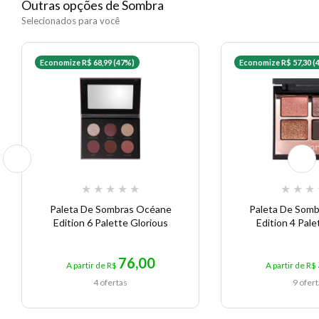
Outras opções de Sombra
Selecionados para você
Economize R$ 68,99 (47%)
Economize R$ 57,30 (
★
★
★
★
★
★
★
★
Paleta De Sombras Océane
Paleta De Som
Edition 6 Palette Glorious
Edition 4 Pale
76,00
A partir de R$
A partir de R$
4 ofertas
9 ofer