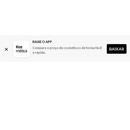
BAIXE O APP
Compare o preço de cosméticos de forma fácil
BAIXAR
e rápida.
A Kosmética
Redes Sociais
Baixe o App
Sobre nós
Contato
FAQ