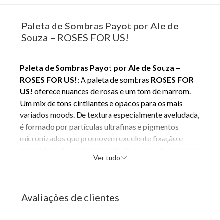
Paleta de Sombras Payot por Ale de
Souza – ROSES FOR US!
Paleta de Sombras Payot por Ale de Souza –
ROSES FOR US!
: A paleta de sombras
ROSES FOR
US!
oferece nuances de rosas e um tom de marrom.
Um mix de tons cintilantes e opacos para os mais
variados moods. De textura especialmente aveludada,
é formado por partículas ultrafinas e pigmentos
micronizados que promovem excelente fixação e
intensidade de cor. Essa paleta de 6 cores de sombras
Ver tudo
de alto impacto. São cores básicas que te
possibilitarão fazer vários tipos de maquiagem. A
sofisticação desse sexteto proporciona um olhar
Avaliações de clientes
intenso e deslumbrante, e a variedade de cores
permite que se forme um olhar esfumado e