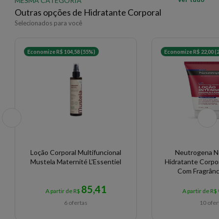
MESMA CATEGORIA
Outras opções de Hidratante Corporal
Selecionados para você
Economize R$ 104,58 (55%)
Economize R$ 22,00 (
Loção Corporal Multifuncional
Neutrogena N
Mustela Maternité L'Essentiel
Hidratante Corpor
Com Fragrânc
85,41
A partir de R$
A partir de R$
6 ofertas
10 ofer