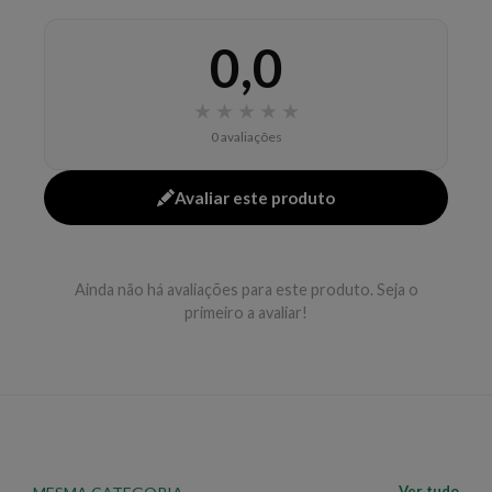
desperdício) - Fórmula clean: 2% de ingredientes
0,0
necessários para estabilidade e segurança da fórmula
Como usar o NIVEA Hidratante Corporal Natural
& Essencial Lavanda Relaxante?
1. Aplique sobre a
★
★
★
★
★
pele 2. Massageie até o produto ser absorvido 3. Use
0 avaliações
o produto diariamente Uma unidade contém 200ml.
EAN: 4005900854360 - 5882
Avaliar este produto
Ainda não há avaliações para este produto. Seja o
primeiro a avaliar!
Ver tudo