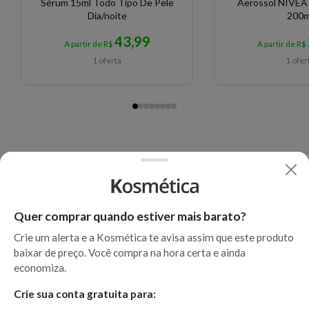
Sérum 15ml Todo Tipo De Pele
Aerossol NIVEA
Dia/noite
200m
43,99
A partir de R$
A partir de R$
1 oferta
1 ofer
Quer comprar quando estiver mais barato?
Crie um alerta e a Kosmética te avisa assim que este produto
baixar de preço. Você compra na hora certa e ainda
economiza.
Crie sua conta gratuita para: