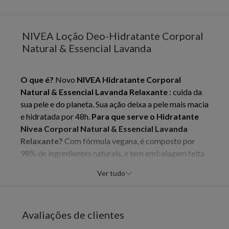
NIVEA Loção Deo-Hidratante Corporal
Natural & Essencial Lavanda
O que é?
Novo
NIVEA Hidratante Corporal
Natural & Essencial Lavanda Relaxante
: cuida da
sua pele e do planeta. Sua ação deixa a pele mais macia
e hidratada por 48h.
Para que serve o Hidratante
Nivea Corporal Natural & Essencial Lavanda
Relaxante?
Com fórmula vegana, é composto por
98% de ingredientes naturais, e tem embalagem feita
com 50% menos plástico, que enrola até o final para
Ver tudo
evitar desperdício.
Benefícios e diferenciais:
-
Fragrância relaxante de Lavanda - Sensação de
hidratação e maciez - Natural: 98% de ingredientes
Avaliações de clientes
naturais - Sustentável: 50% menos plástico em sua
embalagem (que enrola até o final para evitar