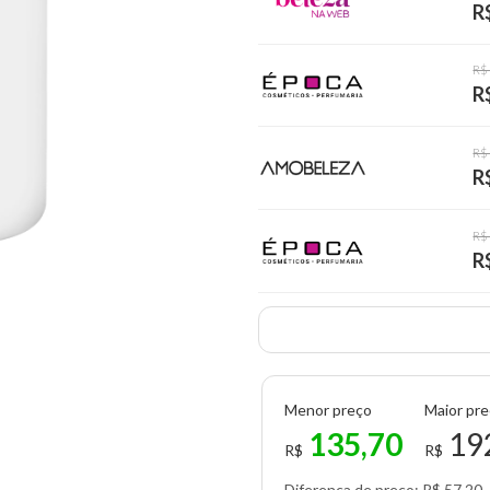
R
R$
R
R$
R
R$
R
Menor preço
Maior pr
135,70
19
R$
R$
Diferença de preço: R$ 57,20