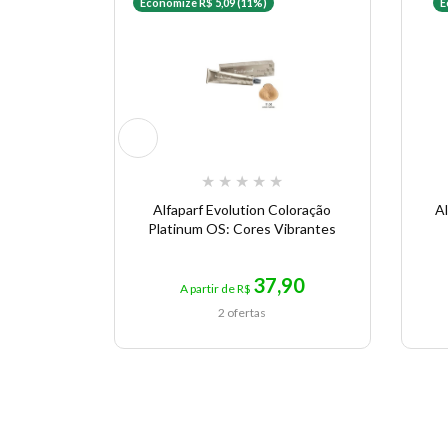
Economize R$ 5,09 (11%)
E
★
★
★
★
★
Alfaparf Evolution Coloração
A
Platinum OS: Cores Vibrantes
37,90
A partir de R$
2 ofertas