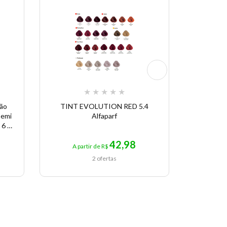
Economize 
★
★
★
★
★
ção
TINT EVOLUTION RED 5.4
Alfapa
Semi
Alfaparf
Purifyin
 6 x
42,98
A partir de R$
A p
2 ofertas