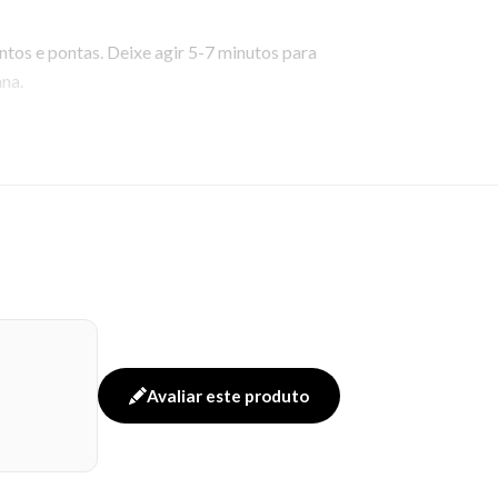
os e pontas. Deixe agir 5-7 minutos para
na.
Avaliar este produto