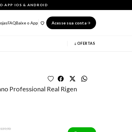
ÇO
·
APP IOS & ANDROID
ojas
FAQ
Baixe o App
Acesse sua conta
OFERTAS
no Professional Real Rigen
 139,90