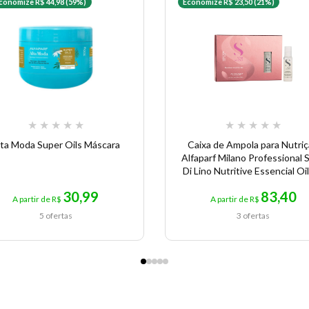
conomize R$ 44,98 (59%)
Economize R$ 23,50 (21%)
★
★
★
★
★
★
★
★
★
★
lta Moda Super Oils Máscara
Caixa de Ampola para Nutri
Alfaparf Milano Professional 
Di Lino Nutritive Essencial Oil
13 ml
30,99
83,40
A partir de R$
A partir de R$
5 ofertas
3 ofertas