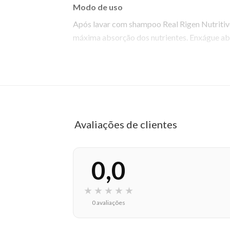
Modo de uso
Após lavar com shampoo Real Rigen Nutritiv
máxima absorção dos nutrientes. Enxágue ab
EAN: 7899884223390 - 807
✨ Descrição gerada por IA a partir de dados das lojas
Avaliações de clientes
0,0
★
★
★
★
★
0 avaliações