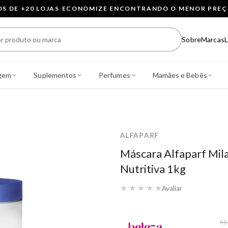
 DE +20 LOJAS
·
ECONOMIZE ENCONTRANDO O MENOR PRE
Sobre
Marcas
L
gem
Suplementos
Perfumes
Mamães e Bebês
ALFAPARF
Máscara Alfaparf Mila
Nutritiva 1kg
★
★
★
★
★
Avaliar
R$