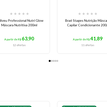
★
★
★
★
★
★
★
★
★
★
iveu Professional Nutri Glow
Braé Stages Nutrição Másca
Máscara Nutritiva 200ml
Capilar Condicionante 200
63,90
41,89
A partir de R$
A partir de R$
12 ofertas
11 ofertas