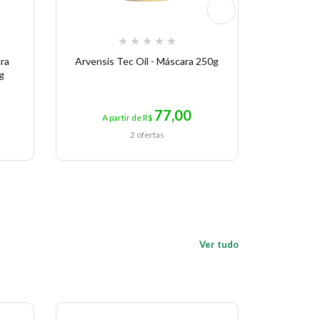
★
★
★
★
★
ra
Arvensis Tec Oil - Máscara 250g
Keune 
g
77,00
A partir de R$
A pa
2 ofertas
Ver tudo