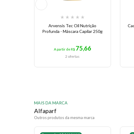
★
★
★
★
★
Arvensis Tec Oil Nutrição
Cad
Profunda - Máscara Capilar 250g
75,66
A partir de R$
2 ofertas
MAIS DA MARCA
Alfaparf
Outros produtos da mesma marca