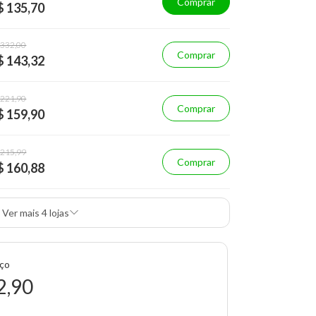
Comprar
$ 135,70
 332,00
Comprar
$ 143,32
 221,90
Comprar
$ 159,90
 215,99
Comprar
$ 160,88
Ver mais 4 lojas
eço
2,90