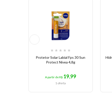
★
★
★
★
★
Protetor Solar Labial Fps 30 Sun
Hidr
Protect Nivea 4,8g
19,99
A partir de R$
1 oferta