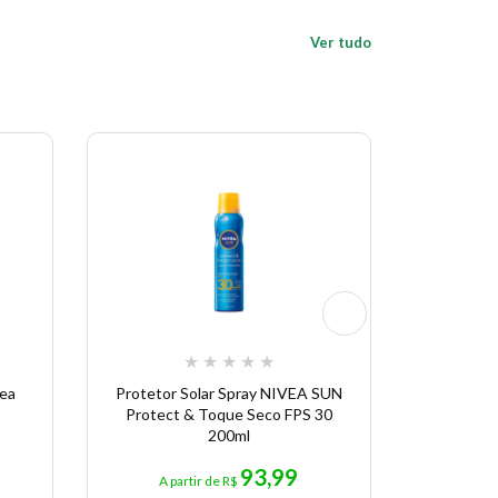
Ver tudo
Economize 
★
★
★
★
★
vea
Protetor Solar Spray NIVEA SUN
Desodoran
Protect & Toque Seco FPS 30
Ac
200ml
93,99
A partir de R$
A p