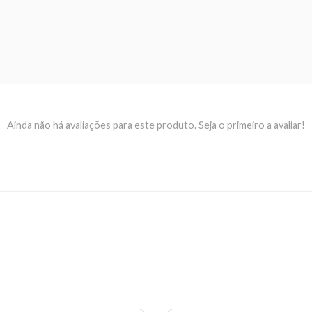
bios e aplique várias camadas para aumentar a intensidade da cor
 irritação, suspensa o uso e procure orientação médica. Manter em
 ""Este produto não é um protetor solar"".
Ainda não há avaliações para este produto. Seja o primeiro a avaliar!
43882/2024-26."
EAN: 4006000101347 - 5665