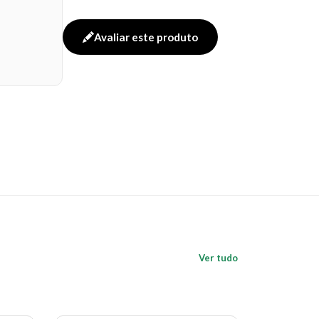
. Retoque facilmente a qualquer hora e em
Avaliar este produto
 local seco e arejado e fora do alcance de
Ver tudo