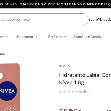
 DE +20 LOJAS
·
ECONOMIZE ENCONTRANDO O MENOR PRE
Sobre
Marcas
L
gem
Suplementos
Perfumes
Mamães e Bebês
bial
NIVEA
Hidratante Labial Cor
Nivea 4,8g
★
★
★
★
★
Avaliar