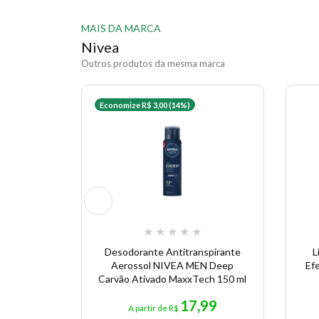
MAIS DA MARCA
Nivea
Outros produtos da mesma marca
Economize R$ 3,00 (14%)
★
★
★
★
★
Desodorante Antitranspirante
L
Aerossol NIVEA MEN Deep
Ef
Carvão Ativado MaxxTech 150 ml
17,99
A partir de R$