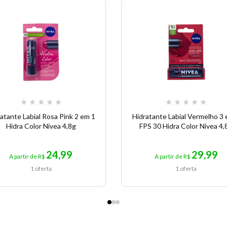
★
★
★
★
★
★
★
★
★
★
atante Labial Rosa Pink 2 em 1
Hidratante Labial Vermelho 3 
Hidra Color Nivea 4,8g
FPS 30 Hidra Color Nivea 4,
24,99
29,99
A partir de R$
A partir de R$
1 oferta
1 oferta