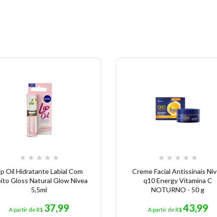
★
★
★
★
★
★
★
★
★
★
ip Oil Hidratante Labial Com
Creme Facial Antissinais Ni
eito Gloss Natural Glow Nivea
q10 Energy Vitamina C
5,5ml
NOTURNO - 50 g
37,99
43,99
A partir de R$
A partir de R$