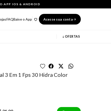
ÇO
·
APP IOS & ANDROID
ojas
FAQ
Baixe o App
Acesse sua conta
OFERTAS
al 3 Em 1 Fps 30 Hidra Color