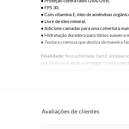
•
Proteção contra raios UVA/UVB.
•
FPS 30.
•
Com vitamina E, óleo de amêndoas orgânic
•
Livre de óleo mineral.
•
Adicione camadas para uma cobertura mais
•
Hidratação duradora para lábios suaves e 
•
Textura cremosa que desliza de maneira fác
Finalidade:
Nossa fórmula 3 em1, enriquecida
por 24 horas e ajuda a proteger contra a perd
*Auxilia na proteção contra a perda de coláge
Dica de Expert:
As tonalidades da linha Hid
Composição:
ricinus communis seed oil, co
ethylhexyl salicylate, cetearyl alcohol, bis
Avaliações de clientes
parkii butter, prunus amygdalus dulcis oil, t
15985, CI 77492.