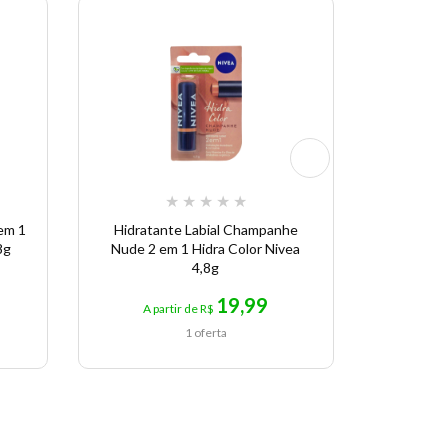
★
★
★
★
★
em 1
Hidratante Labial Champanhe
NIVEA H
8g
Nude 2 em 1 Hidra Color Nivea
Co
4,8g
19,99
A partir de R$
A p
1 oferta