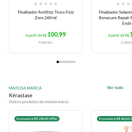
★
★
★
★
★
★
★
★
Finalizador Antifrizz Truss Frizz
Finalizador Selan
Zero 260 ml
Bonacure Repair 
Ends
100,99
A partir de R$
A partir de R$
9 ofertas
2 ofer
Ver tudo
MAIS DA MARCA
Kérastase
Outros produtos da mesma marca
Economize R$ 234,09 (39%)
Economize R$ 86,63 (