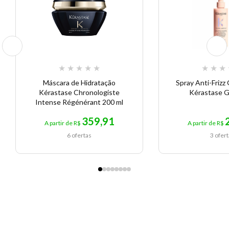
★
★
★
★
★
★
★
★
Máscara de Hidratação
Spray Anti-Frizz
Kérastase Chronologiste
Kérastase G
Intense Régénérant 200 ml
359,91
A partir de R$
A partir de R$
6 ofertas
3 ofer