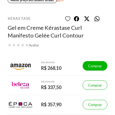
Menor preço dos últimos 30 dias
KÉRASTASE
Gel em Creme Kérastase Curl
Manifesto Gelée Curl Contour
★
★
★
★
★
Avaliar
R$ 309,00
Comprar
R$ 268,10
R$ 434,90
Comprar
R$ 337,50
R$ 357,90
Comprar