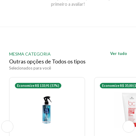
um difusor ou seque ao natural.
Tipo de Cabelo:
primeiro a avaliar!
Cabelos ondulados, cacheados e crespos
Benefícios:
Cabelos 74% mais definidos Cabelos 61% mais
hidratados Redução de frizz por 24h
EAN:
3474636968725 - 1593
✨ Descrição gerada por IA a partir de dados das lojas
Ver tudo
MESMA CATEGORIA
Outras opções de Todos os tipos
Selecionados para você
Economize R$ 133,91 (57%)
Economize R$ 35,00 (