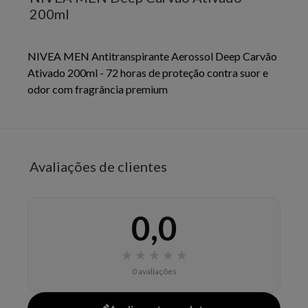
200ml
NIVEA MEN Antitranspirante Aerossol Deep Carvão
Ativado 200ml - 72 horas de proteção contra suor e
odor com fragrância premium
EAN: 4006000104256
- 5760
Avaliações de clientes
0,0
★
★
★
★
★
0 avaliações