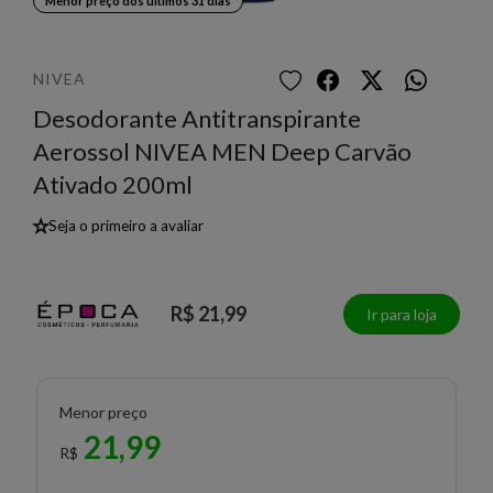
Menor preço dos últimos 31 dias
NIVEA
Desodorante Antitranspirante
Aerossol NIVEA MEN Deep Carvão
Ativado 200ml
★
Seja o primeiro a avaliar
R$ 21,99
Ir para loja
Menor preço
21,99
R$