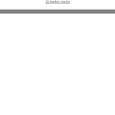
Já tenho conta
A Kosmética
Redes Sociais
Baixe o App
Sobre nós
Contato
FAQ
App
Privacidade
Cookies
Termos
Lojas