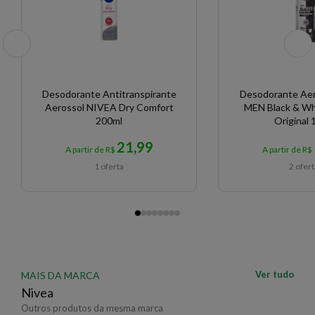
Desodorante Antitranspirante
Desodorante Ae
Aerossol NIVEA Dry Comfort
MEN Black & Whi
200ml
Original 
21,99
A partir de R$
A partir de R$
1 oferta
2 ofer
Ver tudo
MAIS DA MARCA
Nivea
Outros produtos da mesma marca