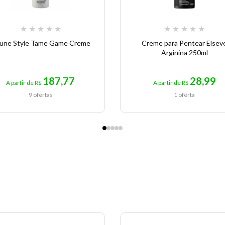
★
★
★
★
★
★
★
★
★
★
une Style Tame Game Creme
Creme para Pentear Elsev
Arginina 250ml
187,77
28,99
A partir de R$
A partir de R$
9 ofertas
1 oferta