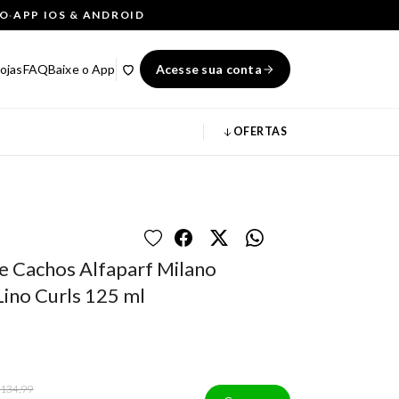
ÇO
·
APP IOS & ANDROID
ojas
FAQ
Baixe o App
Acesse sua conta
OFERTAS
e Cachos Alfaparf Milano
Lino Curls 125 ml
 134,99