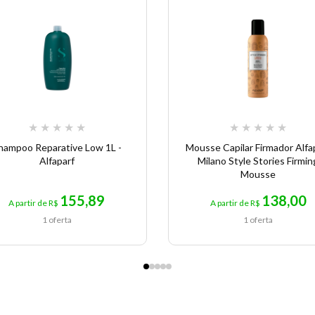
★
★
★
★
★
★
★
★
★
★
hampoo Reparative Low 1L -
Mousse Capilar Firmador Alfa
Alfaparf
Milano Style Stories Firmin
Mousse
155,89
138,00
A partir de R$
A partir de R$
1 oferta
1 oferta