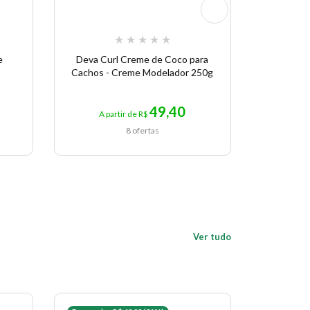
★
★
★
★
★
e
Deva Curl Creme de Coco para
Arvensi
Cachos - Creme Modelador 250g
Naturais 
49,40
A partir de R$
A pa
8 ofertas
Ver tudo