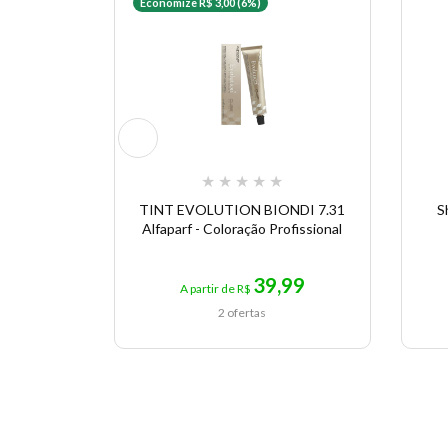
Economize R$ 3,00 (6%)
★
★
★
★
★
TINT EVOLUTION BIONDI 7.31
S
Alfaparf - Coloração Profissional
39,99
A partir de R$
2 ofertas