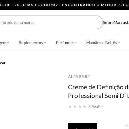
 DE +20 LOJAS
·
ECONOMIZE ENCONTRANDO O MENOR PRE
Sobre
Marcas
L
gem
Suplementos
Perfumes
Mamães e Bebês
ear
ALFAPARF
Creme de Definição d
Professional Semi Di 
★
★
★
★
★
Avaliar
R$