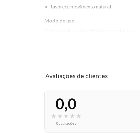
favorece movimento natural
Modo de uso
Distribuir de modo uniforme nos cabelos mo
frizz.
EAN: 8022297111360 - 468
✨ Descrição gerada por IA a partir de dados das lojas
Avaliações de clientes
0,0
★
★
★
★
★
0 avaliações