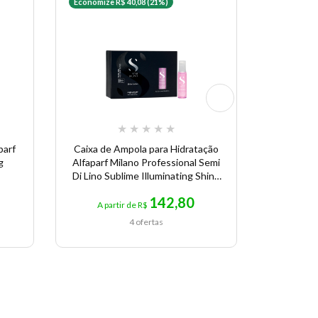
Economize R$ 40,08 (21%)
★
★
★
★
★
parf
Caixa de Ampola para Hidratação
Alfaparf 
g
Alfaparf Milano Professional Semi
| Co
Di Lino Sublime Illuminating Shine
Lotion 12 x 13 ml
142,80
A partir de R$
A p
4 ofertas