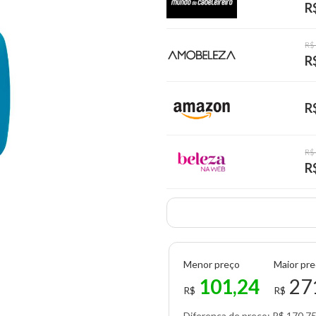
R
R$
R
R
R$
R
Menor preço
Maior pr
101,24
27
R$
R$
Diferença de preço: R$ 170,7