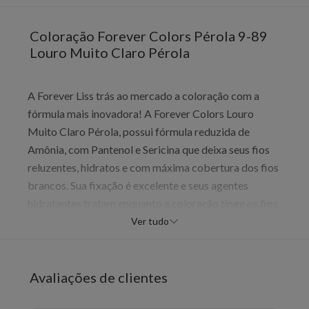
Coloração Forever Colors Pérola 9-89
Louro Muito Claro Pérola
A Forever Liss trás ao mercado a coloração com a
fórmula mais inovadora! A Forever Colors Louro
Muito Claro Pérola, possui fórmula reduzida de
Amônia, com Pantenol e Sericina que deixa seus fios
reluzentes, hidratos e com máxima cobertura dos fios
brancos. Sua fixação é excelente e seus agentes
hidratantes tratam enquanto a coloração tinge os fios.
Ver tudo
Indicação:
Indicado para todos os tipos de cabelo,
Avaliações de clientes
especialmente para quem deseja cobrir os fios
brancos.