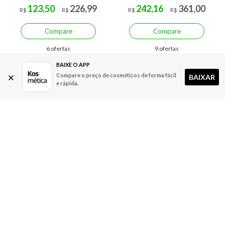
123,50
226,99
242,16
361,00
R$
R$
R$
R$
Compare
Compare
6 ofertas
9 ofertas
BAIXE O APP
Compare o preço de cosméticos de forma fácil
BAIXAR
e rápida.