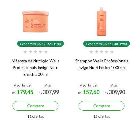
Economize R$ 128,54 (41%)
Economize R$ 152,30 (49%)
★
★
★
★
★
★
★
★
★
★
Máscara de Nutrição Wella
Shampoo Wella Professionals
Professionals Invigo Nutri
Invigo Nutri Enrich 1000 ml
Enrich 500 ml
A partir de:
Até:
A partir de:
Até:
179,45
307,99
157,60
309,90
R$
R$
R$
R$
Compare
Compare
11 ofertas
12 ofertas