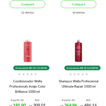
Compare
Compare
12 ofertas
16 ofertas
Economize R$ 127,11 (41%)
Economize R$ 221,20 (45%)
★
★
★
★
★
★
★
★
★
★
Condicionador Wella
Shampoo Wella Professional
Professionals Invigo Color
Ultimate Repair 1000 ml
Brilliance 1000 ml
A partir de:
Até:
A partir de:
Até:
181,90
309,01
264,96
486,16
R$
R$
R$
R$