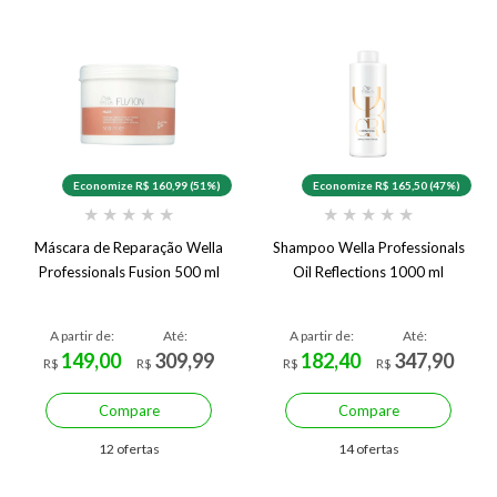
Economize R$ 160,99 (51%)
Economize R$ 165,50 (47%)
★
★
★
★
★
★
★
★
★
★
Máscara de Reparação Wella
Shampoo Wella Professionals
Professionals Fusion 500 ml
Oil Reflections 1000 ml
A partir de:
Até:
A partir de:
Até:
149,00
309,99
182,40
347,90
R$
R$
R$
R$
Compare
Compare
12 ofertas
14 ofertas