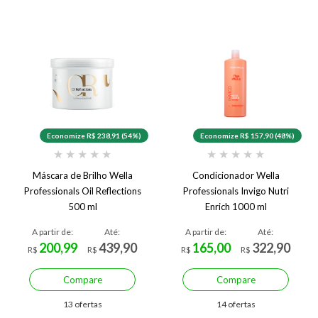
Economize R$ 238,91 (54%)
Economize R$ 157,90 (48%)
★
★
★
★
★
★
★
★
★
★
Máscara de Brilho Wella
Condicionador Wella
Professionals Oil Reflections
Professionals Invigo Nutri
500 ml
Enrich 1000 ml
A partir de:
Até:
A partir de:
Até:
200,99
439,90
165,00
322,90
R$
R$
R$
R$
Compare
Compare
13 ofertas
14 ofertas