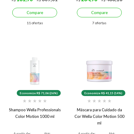
Compare
Compare
11 ofertas
7 ofertas
Economize R$ 71,06 (26%)
Economize R$ 41,15 (14%)
★
★
★
★
★
★
★
★
★
★
Shampoo Wella Professionals
Máscara para Cuidado da
Color Motion 1000 ml
Cor Wella Color Motion 500
ml
A partir de:
Até:
A partir de:
Até: