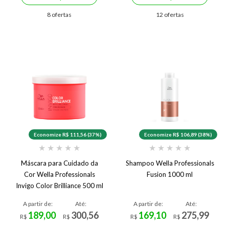
8 ofertas
12 ofertas
Economize R$ 111,56 (37%)
Economize R$ 106,89 (38%)
★
★
★
★
★
★
★
★
★
★
Máscara para Cuidado da
Shampoo Wella Professionals
Cor Wella Professionals
Fusion 1000 ml
Invigo Color Brilliance 500 ml
A partir de:
Até:
A partir de:
Até:
189,00
300,56
169,10
275,99
R$
R$
R$
R$