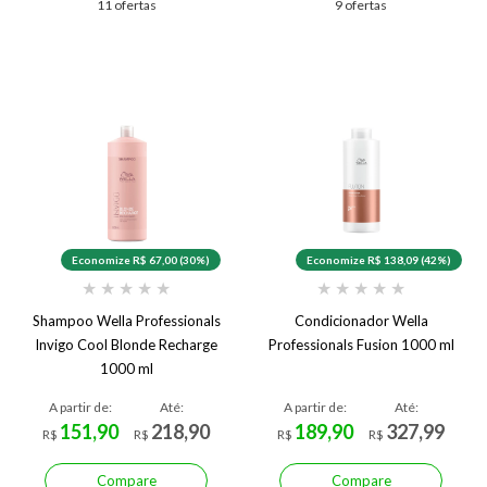
11 ofertas
9 ofertas
Economize R$ 67,00 (30%)
Economize R$ 138,09 (42%)
★
★
★
★
★
★
★
★
★
★
Shampoo Wella Professionals
Condicionador Wella
Invigo Cool Blonde Recharge
Professionals Fusion 1000 ml
1000 ml
A partir de:
Até:
A partir de:
Até:
151,90
218,90
189,90
327,99
R$
R$
R$
R$
Compare
Compare