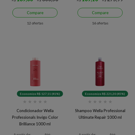
Compare
Compare
12 ofertas
16 ofertas
Economize R$ 127,11 (41%)
Economize R$ 221,20 (45%)
★
★
★
★
★
★
★
★
★
★
Condicionador Wella
Shampoo Wella Professional
Professionals Invigo Color
Ultimate Repair 1000 ml
Brilliance 1000 ml
A partir de:
Até:
A partir de:
Até: