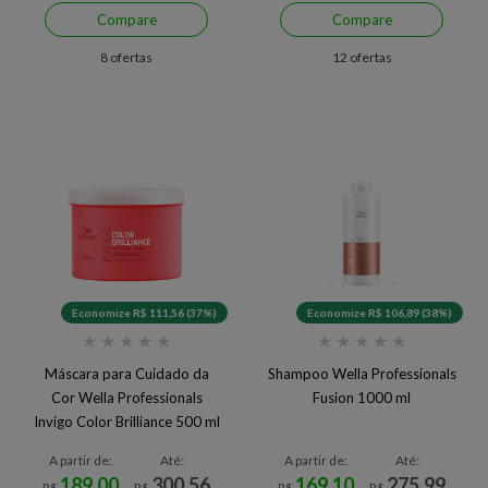
Compare
Compare
8 ofertas
12 ofertas
Economize R$ 111,56 (37%)
Economize R$ 106,89 (38%)
★
★
★
★
★
★
★
★
★
★
Máscara para Cuidado da
Shampoo Wella Professionals
Cor Wella Professionals
Fusion 1000 ml
Invigo Color Brilliance 500 ml
A partir de:
Até:
A partir de:
Até:
189,00
300,56
169,10
275,99
R$
R$
R$
R$