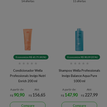
14 ofertas
11 ofertas
Economize R$ 65,75 (41%)
Economize R$ 80,09 (35%)
★
★
★
★
★
★
★
★
★
★
Condicionador Wella
Shampoo Wella Professionals
Professionals Invigo Nutri
Invigo Balance Aqua Pure
Enrich 200 ml
1000 ml
A partir de:
Até:
A partir de:
Até:
90,90
156,65
147,90
227,99
R$
R$
R$
R$
Compare
Compare