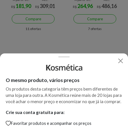
181,90
309,01
264,96
486,16
R$
R$
R$
R$
Compare
Compare
11 ofertas
7 ofertas
O mesmo produto, vários preços
Os produtos desta categoria têm preços bem diferentes de
uma loja para outra. A Kosmética reúne mais de 20 lojas para
Economize R$ 71,06 (26%)
Economize R$ 86,99 (46%)
você achar o menor preço e economizar no que já ia comprar.
Shampoo Wella Professionals
Condicionador Wella
Color Motion 1000 ml
Professionals Fusion 200 ml
Crie sua conta gratuita para:
Favoritar produtos e acompanhar os preços
A partir de:
Até:
A partir de:
Até: