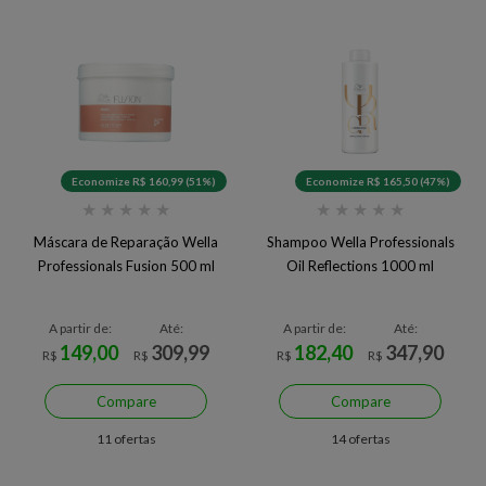
Economize R$ 160,99 (51%)
Economize R$ 165,50 (47%)
★
★
★
★
★
★
★
★
★
★
Máscara de Reparação Wella
Shampoo Wella Professionals
Professionals Fusion 500 ml
Oil Reflections 1000 ml
A partir de:
Até:
A partir de:
Até:
149,00
309,99
182,40
347,90
R$
R$
R$
R$
Compare
Compare
11 ofertas
14 ofertas