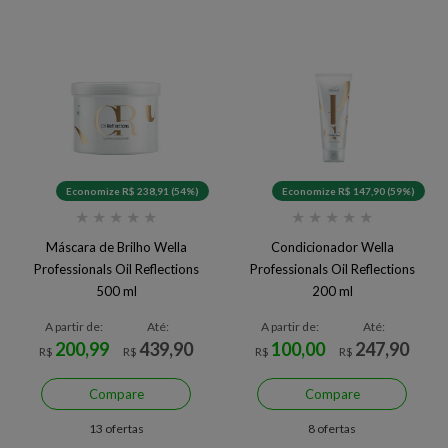
Economize R$ 238,91 (54%)
Economize R$ 147,90 (59%)
★
★
★
★
★
★
★
★
★
★
Máscara de Brilho Wella
Condicionador Wella
Professionals Oil Reflections
Professionals Oil Reflections
500 ml
200 ml
A partir de:
Até:
A partir de:
Até:
200,99
439,90
100,00
247,90
R$
R$
R$
R$
Compare
Compare
13 ofertas
8 ofertas