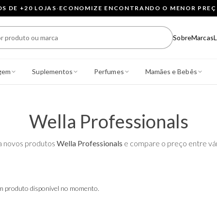
 DE +20 LOJAS
·
ECONOMIZE ENCONTRANDO O MENOR PRE
Sobre
Marcas
L
gem
Suplementos
Perfumes
Mamães e Bebês
Wella Professionals
 novos produtos
Wella Professionals
e compare o preço entre vári
 produto disponível no momento.