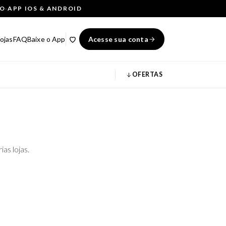
ÇO
·
APP IOS & ANDROID
ojas
FAQ
Baixe o App
Acesse sua conta
OFERTAS
as lojas.