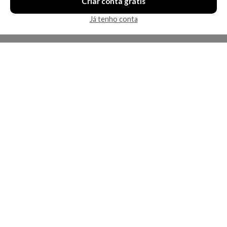
Criar conta grátis
Já tenho conta
A Kosmética
Redes Sociais
Baixe o App
Sobre nós