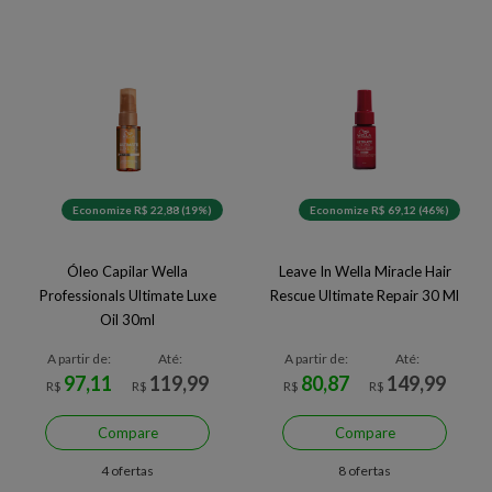
Economize R$ 22,88 (19%)
Economize R$ 69,12 (46%)
Óleo Capilar Wella
Leave In Wella Miracle Hair
Professionals Ultimate Luxe
Rescue Ultimate Repair 30 Ml
Oil 30ml
A partir de:
Até:
A partir de:
Até:
97,11
119,99
80,87
149,99
R$
R$
R$
R$
Compare
Compare
4 ofertas
8 ofertas