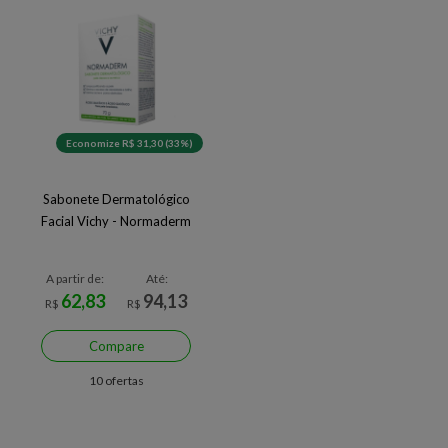
Economize R$ 31,30 (33%)
Sabonete Dermatológico
Facial Vichy - Normaderm
A partir de:
Até:
62,83
94,13
R$
R$
Compare
10 ofertas