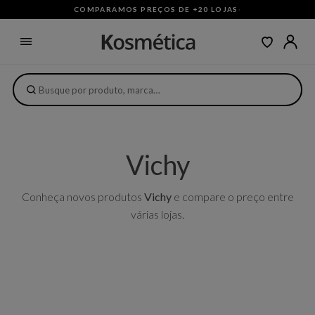
COMPARAMOS PREÇOS DE +20 LOJAS
·
Vichy
Conheça novos produtos
Vichy
e compare o preço entre
várias lojas.