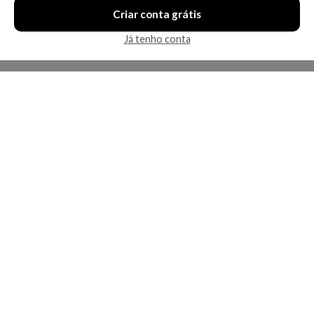
Criar conta grátis
Já tenho conta
A Kosmética
Redes Sociais
Baixe o App
Sobre nós