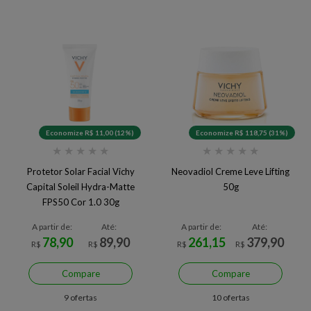
Economize R$ 11,00 (12%)
Economize R$ 118,75 (31%)
★
★
★
★
★
★
★
★
★
★
Protetor Solar Facial Vichy
Neovadiol Creme Leve Lifting
Capital Soleil Hydra-Matte
50g
FPS50 Cor 1.0 30g
A partir de:
Até:
A partir de:
Até:
78,90
89,90
261,15
379,90
R$
R$
R$
R$
Compare
Compare
9 ofertas
10 ofertas