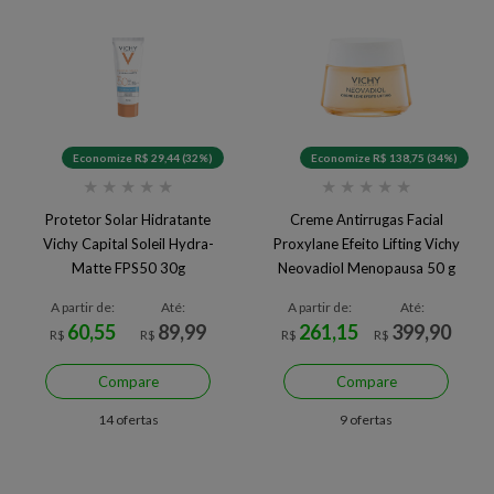
Economize R$ 29,44 (32%)
Economize R$ 138,75 (34%)
★
★
★
★
★
★
★
★
★
★
Protetor Solar Hidratante
Creme Antirrugas Facial
Vichy Capital Soleil Hydra-
Proxylane Efeito Lifting Vichy
Matte FPS50 30g
Neovadiol Menopausa 50 g
A partir de:
Até:
A partir de:
Até:
60,55
89,99
261,15
399,90
R$
R$
R$
R$
Compare
Compare
14 ofertas
9 ofertas