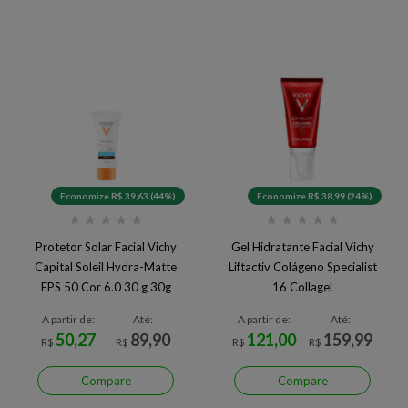
Economize R$ 39,63 (44%)
Economize R$ 38,99 (24%)
★
★
★
★
★
★
★
★
★
★
Protetor Solar Facial Vichy
Gel Hidratante Facial Vichy
Capital Soleil Hydra-Matte
Liftactiv Colágeno Specialist
FPS 50 Cor 6.0 30 g 30g
16 Collagel
A partir de:
Até:
A partir de:
Até:
50,27
89,90
121,00
159,99
R$
R$
R$
R$
Compare
Compare