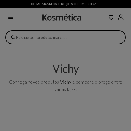
COMPARAMOS PREÇOS DE +20 LOJAS
·
Vichy
Conheça novos produtos
Vichy
e compare o preço entre
várias lojas.