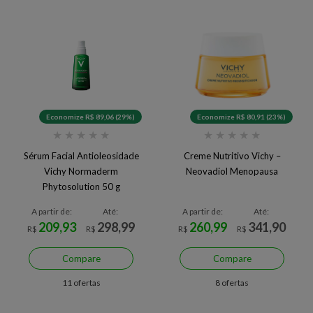
Economize R$ 89,06 (29%)
Economize R$ 80,91 (23%)
★
★
★
★
★
★
★
★
★
★
Sérum Facial Antioleosidade
Creme Nutritivo Vichy –
Vichy Normaderm
Neovadiol Menopausa
Phytosolution 50 g
A partir de:
Até:
A partir de:
Até:
209,93
298,99
260,99
341,90
R$
R$
R$
R$
Compare
Compare
11 ofertas
8 ofertas